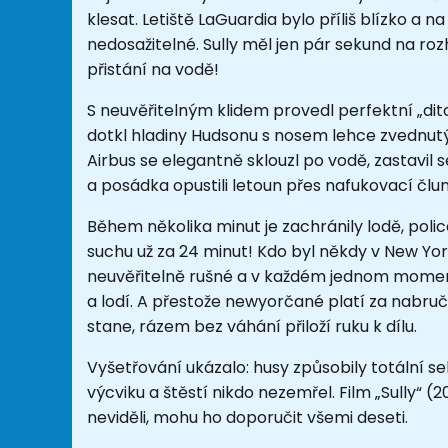
klesat. Letiště LaGuardia bylo příliš blízko a
nedosažitelné. Sully měl jen pár sekund na roz
přistání na vodě!
S neuvěřitelným klidem provedl perfektní „di
dotkl hladiny Hudsonu s nosem lehce zvednutý
Airbus se elegantně sklouzl po vodě, zastavil se
a posádka opustili letoun přes nafukovací čluny
Během několika minut je zachránily lodě, police
suchu už za 24 minut! Kdo byl někdy v New Yo
neuvěřitelně rušné a v každém jednom moment
a lodí. A přestože newyorčané platí za nabru
stane, rázem bez váhání přiloží ruku k dílu.
Vyšetřování ukázalo: husy způsobily totální 
výcviku a štěstí nikdo nezemřel. Film „Sully“ 
neviděli, mohu ho doporučit všemi deseti.