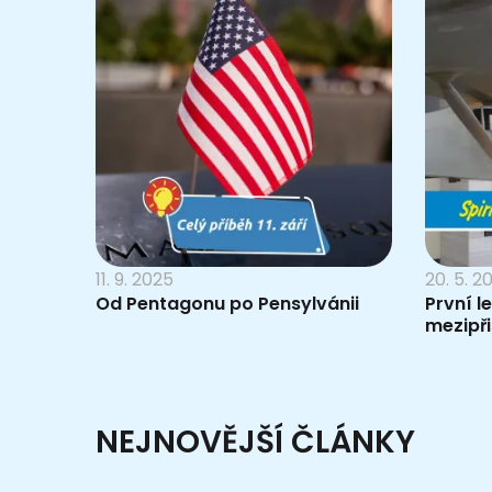
11. 9. 2025
20. 5. 2
Od Pentagonu po Pensylvánii
První l
mezipři
NEJNOVĚJŠÍ ČLÁNKY