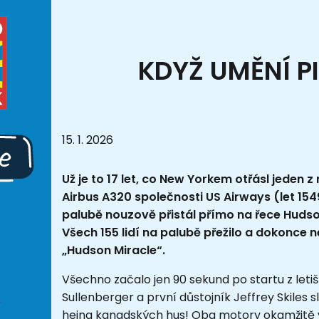
KDYŽ UMĚNÍ P
15. 1. 2026
Už je to 17 let, co New Yorkem otřásl jeden 
Airbus A320 společnosti US Airways (let 154
palubě nouzově přistál přímo na řece Huds
Všech 155 lidí na palubě přežilo a dokonce 
„Hudson Miracle“.
Všechno začalo jen 90 sekund po startu z letiš
Sullenberger a první důstojník Jeffrey Skiles s
hejna kanadských hus! Oba motory okamžitě vys