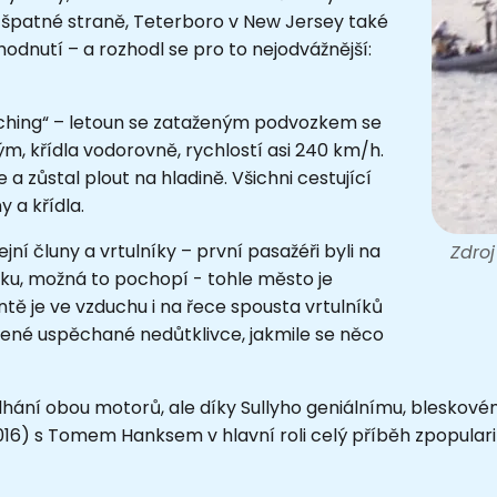
 na špatné straně, Teterboro v New Jersey také
hodnutí – a rozhodl se pro to nejodvážnější:
tching“ – letoun se zataženým podvozkem se
m, křídla vodorovně, rychlostí asi 240 km/h.
 a zůstal plout na hladině. Všichni cestující
 a křídla.
jní čluny a vrtulníky – první pasažéři byli na
Zdroj
rku, možná to pochopí - tohle město je
ě je ve vzduchu i na řece spousta vrtulníků
čené uspěchané nedůtklivce, jakmile se něco
selhání obou motorů, ale díky Sullyho geniálnímu, blesk
(2016) s Tomem Hanksem v hlavní roli celý příběh zpopular