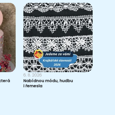
6. 8. 2026
která
Nabídnou módu, hudbu
i řemesla