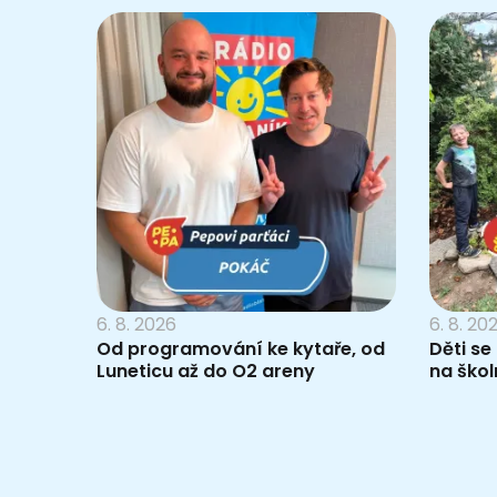
6. 8. 2026
6. 8. 20
Od programování ke kytaře, od
Děti se
Luneticu až do O2 areny
na škol