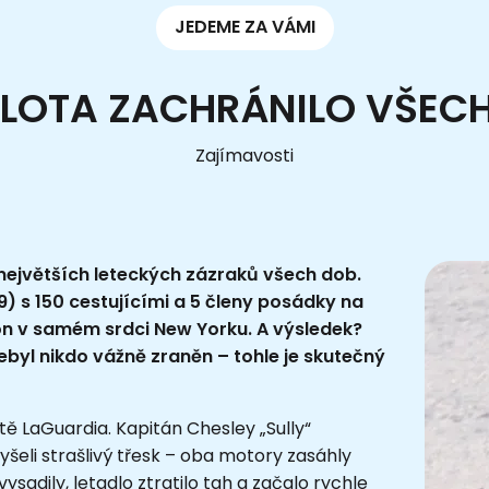
JEDEME ZA VÁMI
ILOTA ZACHRÁNILO VŠEC
Zajímavosti
z největších leteckých zázraků všech dob.
9) s 150 cestujícími a 5 členy posádky na
on v samém srdci New Yorku. A výsledek?
nebyl nikdo vážně zraněn – tohle je skutečný
tě LaGuardia. Kapitán Chesley „Sully“
lyšeli strašlivý třesk – oba motory zasáhly
adily, letadlo ztratilo tah a začalo rychle