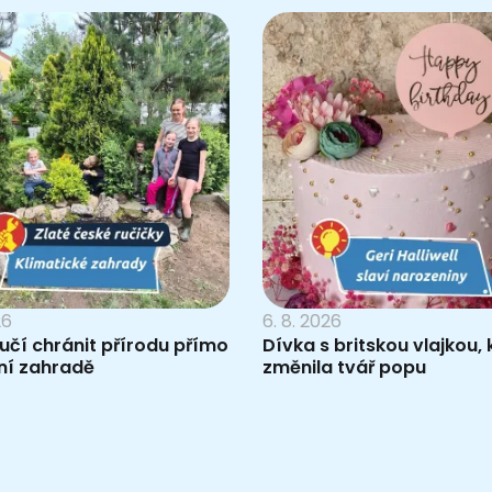
26
6. 8. 2026
 učí chránit přírodu přímo
Dívka s britskou vlajkou, 
ní zahradě
změnila tvář popu