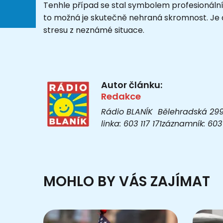
Tenhle případ se stal symbolem profesionálníh
to možná je skutečně nehraná skromnost. Je al
stresu z neznámé situace.
Autor článku:
Redakce
Rádio BLANÍK Bělehradská 299/1
linka: 603 117 171záznamník: 6
MOHLO BY VÁS ZAJÍMAT