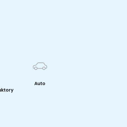
K
Auto
uktory