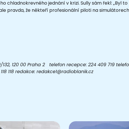
o chladnokrevného jednání v krizi. Sully sám řekl: „Byl t
e pravda, že někteří profesionální piloti na simulátorech
32, 120 00 Praha 2 telefon recepce: 224 409 719 telefon
03 118 118 redakce: redakce1@radioblanik.cz