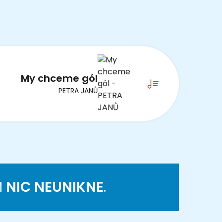
My chceme gól
PETRA JANŮ
M
NIC NEUNIKNE
.