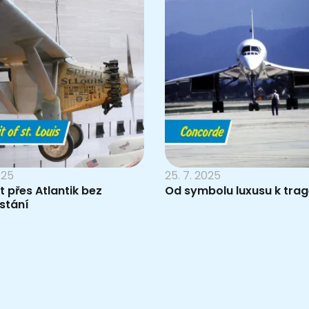
025
25. 7. 2025
et přes Atlantik bez
Od symbolu luxusu k trag
stání