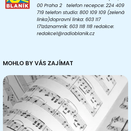
00 Praha 2 telefon recepce: 224 409
719 telefon studio: 800 109 109 (zelená
linka)dopravní linka: 603 117
171záznamník: 603 118 118 redakce:
redakce1@radioblanik.cz
MOHLO BY VÁS ZAJÍMAT