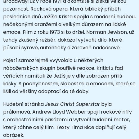
Broadwayi už v roce 1971 a okamžitě si získal velkou
pozornost. Rocková opera, která biblický příběh
posledních dnů Ježíše Krista spojila s moderní hudbou,
nečekanými aranžemi a velkým důrazem na lidské
emoce. Film z roku 1973 si to držel. Norman Jewison, už
tehdy zkušený režisér, dokázal vytvořit dílo, které
působí syrově, autenticky a zároveň nadčasově.
Pojetí samozřejmě vvyvolalo u některých
náboženských skupin bouřlivé reakce. Kritici z řad
věřících namítali, že Ježíš je v díle zobrazen příliš
lidsky. S pochybnostmi, slabostmi a emocemi, které se
lišili od většiny adaptací do té doby.
Hudební stránka
Jesus Christ Superstar
byla
průlomová. Andrew Lloyd Webber spojil rockové riffy
s orchestrálními pasážemi a vytvořil hudební motor,
který táhne celý film. Texty Tima Rice doplňují celý
obrázek.