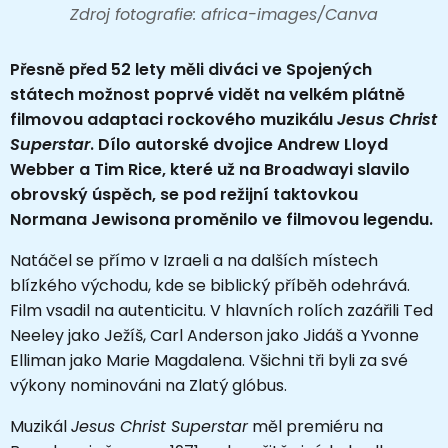
Zdroj fotografie: africa-images/Canva
Přesně před 52 lety měli diváci ve Spojených
státech možnost poprvé vidět na velkém plátně
filmovou adaptaci rockového muzikálu
Jesus Christ
Superstar
. Dílo autorské dvojice Andrew Lloyd
Webber a Tim Rice, které už na Broadwayi slavilo
obrovský úspěch, se pod režijní taktovkou
Normana Jewisona proměnilo ve filmovou legendu.
Natáčel se přímo v Izraeli a na dalších místech
blízkého východu, kde se biblický příběh odehrává.
Film vsadil na autenticitu. V hlavních rolích zazářili Ted
Neeley jako Ježíš, Carl Anderson jako Jidáš a Yvonne
Elliman jako Marie Magdalena. Všichni tři byli za své
výkony nominováni na Zlatý glóbus.
Muzikál
Jesus Christ Superstar
měl premiéru na