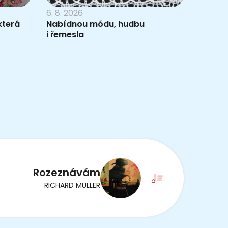
6. 8. 2026
která
Nabídnou módu, hudbu
i řemesla
Rozeznávám
RICHARD MÜLLER