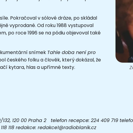
íle. Pokračoval v sólové dráze, po skládal
ějně vyprodané. Od roku 1988 vystupoval
em, po roce 1996 se na pódiu objevoval také
okumentární snímek
Tahle doba není pro
ol českého folku a člověk, který dokázal, že
ačí kytara, hlas a upřímné texty.
Z
32, 120 00 Praha 2 telefon recepce: 224 409 719 telefon
03 118 118 redakce: redakce1@radioblanik.cz