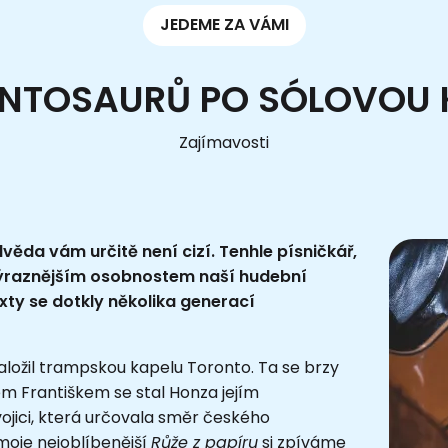
JEDEME ZA VÁMI
NTOSAURŮ PO SÓLOVOU 
Zajímavosti
ěda vám určitě není cizí. Tenhle písničkář,
ejvýraznějším osobnostem naší hudební
xty se dotkly několika generací
založil trampskou kapelu Toronto. Ta se brzy
m Františkem se stal Honza jejím
ojici, která určovala směr českého
oje nejoblíbenější
Růže z papíru
si zpíváme