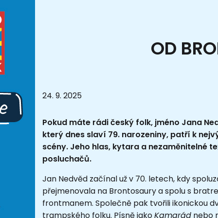
OD BRO
24. 9. 2025
Pokud máte rádi český folk, jméno Jana Nedv
který dnes slaví 79. narozeniny, patří k n
scény. Jeho hlas, kytara a nezaměnitelné te
posluchačů.
Jan Nedvěd začínal už v 70. letech, kdy spolu
přejmenovala na Brontosaury a spolu s bratre
frontmanem. Společně pak tvořili ikonickou dv
trampského folku. Písně jako
Kamarád
nebo m