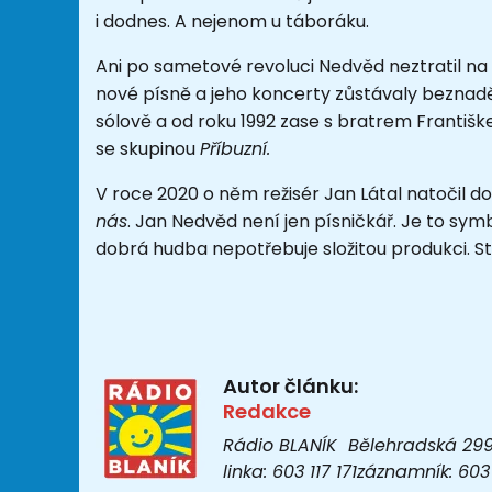
i dodnes. A nejenom u táboráku.
Ani po sametové revoluci Nedvěd neztratil na s
nové písně a jeho koncerty zůstávaly beznad
sólově a od roku 1992 zase s bratrem Františk
se skupinou
Příbuzní.
V roce 2020 o něm režisér
Jan Látal
natočil d
nás
.
Jan Nedvěd není jen písničkář. Je to symb
dobrá hudba nepotřebuje složitou produkci. St
Autor článku:
Redakce
Rádio BLANÍK Bělehradská 299/1
linka: 603 117 171záznamník: 6