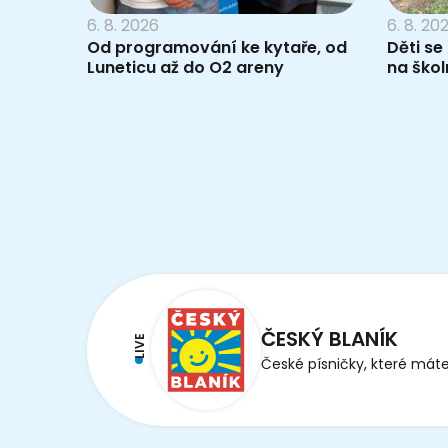
6. 8. 2026
6. 8. 20
Od programování ke kytaře, od
Děti se
Luneticu až do O2 areny
na škol
ČESKÝ BLANÍK
LIVE
České písničky, které máte