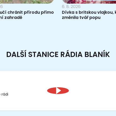
26
6. 8. 2026
 učí chránit přírodu přímo
Dívka s britskou vlajkou, 
ní zahradě
změnila tvář popu
DALŠÍ STANICE RÁDIA BLANÍK
 rádi