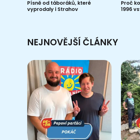
Písně od táboráků, které
Proč ko
vyprodaly i Strahov
1996 vs
NEJNOVĚJŠÍ ČLÁNKY