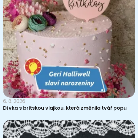
6. 8. 2026
Dívka s britskou vlajkou, která změnila tvář popu