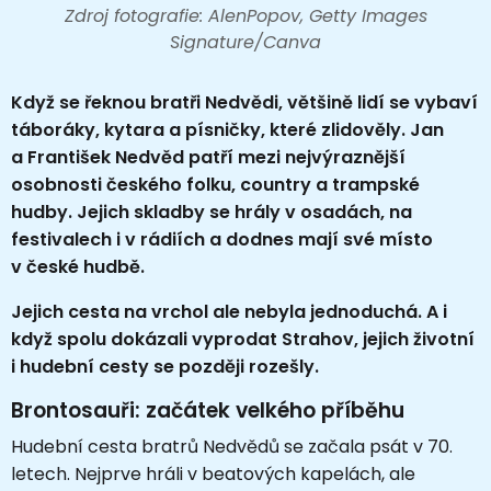
Zdroj fotografie: AlenPopov, Getty Images
Signature/Canva
Když se řeknou bratři Nedvědi, většině lidí se vybaví
táboráky, kytara a písničky, které zlidověly. Jan
a František Nedvěd patří mezi nejvýraznější
osobnosti českého folku, country a trampské
hudby. Jejich skladby se hrály v osadách, na
festivalech i v rádiích a dodnes mají své místo
v české hudbě.
Jejich cesta na vrchol ale nebyla jednoduchá. A i
když spolu dokázali vyprodat Strahov, jejich životní
i hudební cesty se později rozešly.
Brontosauři: začátek velkého příběhu
Hudební cesta bratrů Nedvědů se začala psát v 70.
letech. Nejprve hráli v beatových kapelách, ale