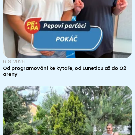
6. 8. 2026
Od programování ke kytaře, od Luneticu až do O2
areny