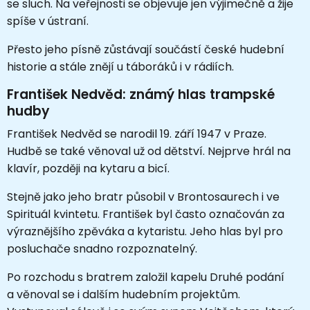
se sluch. Na veřejnosti se objevuje jen výjimečně a žije
spíše v ústraní.
Přesto jeho písně zůstávají součástí české hudební
historie a stále znějí u táboráků i v rádiích.
František Nedvěd: známý hlas trampské
hudby
František Nedvěd se narodil 19. září 1947 v Praze.
Hudbě se také věnoval už od dětství. Nejprve hrál na
klavír, později na kytaru a bicí.
Stejně jako jeho bratr působil v Brontosaurech i ve
Spirituál kvintetu. František byl často označován za
výraznějšího zpěváka a kytaristu. Jeho hlas byl pro
posluchače snadno rozpoznatelný.
Po rozchodu s bratrem založil kapelu Druhé podání
a věnoval se i dalším hudebním projektům.