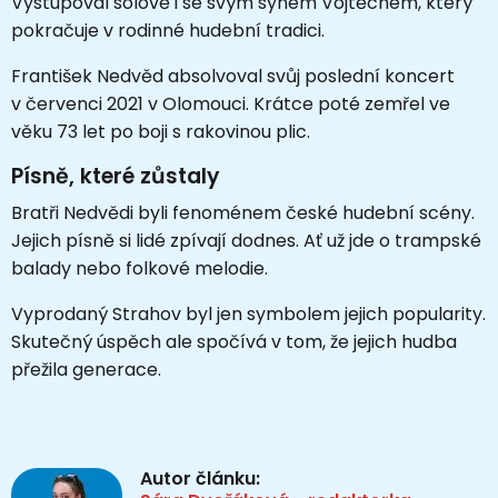
Vystupoval sólově i se svým synem Vojtěchem, který
pokračuje v rodinné hudební tradici.
František Nedvěd absolvoval svůj poslední koncert
v červenci 2021 v Olomouci. Krátce poté zemřel ve
věku 73 let po boji s rakovinou plic.
Písně, které zůstaly
Bratři Nedvědi byli fenoménem české hudební scény.
Jejich písně si lidé zpívají dodnes. Ať už jde o trampské
balady nebo folkové melodie.
Vyprodaný Strahov byl jen symbolem jejich popularity.
Skutečný úspěch ale spočívá v tom, že jejich hudba
přežila generace.
Autor článku: