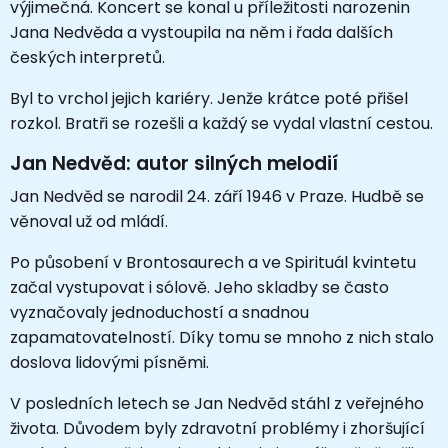
výjimečná. Koncert se konal u příležitosti narozenin
Jana Nedvěda a vystoupila na něm i řada dalších
českých interpretů.
Byl to vrchol jejich kariéry. Jenže krátce poté přišel
rozkol. Bratři se rozešli a každý se vydal vlastní cestou.
Jan Nedvěd: autor silných melodií
Jan Nedvěd se narodil 24. září 1946 v Praze. Hudbě se
věnoval už od mládí.
Po působení v Brontosaurech a ve Spirituál kvintetu
začal vystupovat i sólově. Jeho skladby se často
vyznačovaly jednoduchostí a snadnou
zapamatovatelností. Díky tomu se mnoho z nich stalo
doslova lidovými písněmi.
V posledních letech se Jan Nedvěd stáhl z veřejného
života. Důvodem byly zdravotní problémy i zhoršující