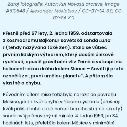
Zdroj fotografie: Autor: RIA Novosti archive, image
#510848 / Alexander Mokletsov / CC-BY-SA 3.0, CC
BY-SA 3.0
Přesně před 67 lety, 2. ledna 1959, odstartovala
z kosmodromu Bajkonur sovětská sonda
Luna
1
(tehdy nazývaná také
Sen
). Stala se vůbec
prvním lidským výtvorem, který dosáhl únikové
rychlosti, opustil gravitační vliv Země a vstoupil na
heliocentrickou dráhu kolem Slunce – Sověti ji proto
označili za „první umělou planetu“. A přitom šlo
vlastně o chybu.
Původním cílem mise totiž bylo narazit do povrchu
Měsíce, jenže kvůli chybě v řídicím systému (přesněji
kvůli příliš dlouhé době hoření horního stupně rakety)
sonda svůj plánovaný cíl minula. 4. ledna 1959, po 34
hodinách letu, přeletěla kolem Měsíce v minimální