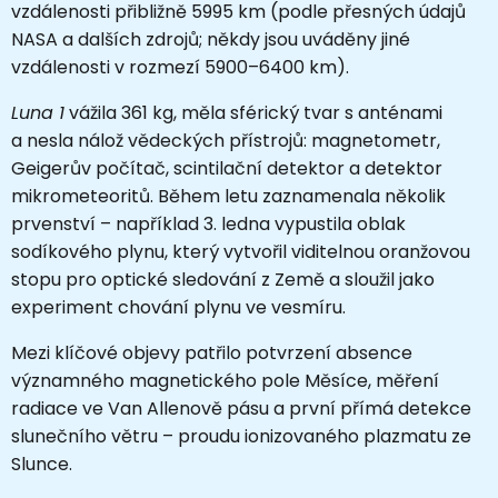
vzdálenosti přibližně 5995 km (podle přesných údajů
NASA a dalších zdrojů; někdy jsou uváděny jiné
vzdálenosti v rozmezí 5900–6400 km).
Luna 1
vážila 361 kg, měla sférický tvar s anténami
a nesla nálož vědeckých přístrojů: magnetometr,
Geigerův počítač, scintilační detektor a detektor
mikrometeoritů. Během letu zaznamenala několik
prvenství – například 3. ledna vypustila oblak
sodíkového plynu, který vytvořil viditelnou oranžovou
stopu pro optické sledování z Země a sloužil jako
experiment chování plynu ve vesmíru.
Mezi klíčové objevy patřilo potvrzení absence
významného magnetického pole Měsíce, měření
radiace ve Van Allenově pásu a první přímá detekce
slunečního větru – proudu ionizovaného plazmatu ze
Slunce.