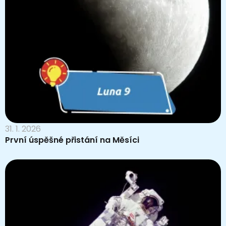
31. 1. 2026
První úspěšné přistání na Měsíci