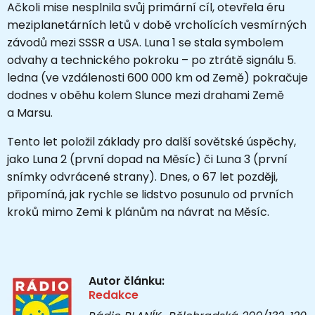
Ačkoli mise nesplnila svůj primární cíl, otevřela éru
meziplanetárních letů v době vrcholících vesmírných
závodů mezi SSSR a USA. Luna 1 se stala symbolem
odvahy a technického pokroku – po ztrátě signálu 5.
ledna (ve vzdálenosti 600 000 km od Země) pokračuje
dodnes v oběhu kolem Slunce mezi drahami Země
a Marsu.
Tento let položil základy pro další sovětské úspěchy,
jako Luna 2 (první dopad na Měsíc) či Luna 3 (první
snímky odvrácené strany). Dnes, o 67 let později,
připomíná, jak rychle se lidstvo posunulo od prvních
kroků mimo Zemi k plánům na návrat na Měsíc.
Autor článku:
Redakce