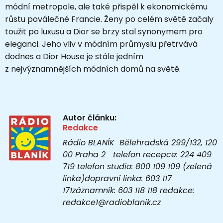
módní metropole, ale také přispěl k ekonomickému
růstu poválečné Francie. Ženy po celém světě začaly
toužit po luxusu a Dior se brzy stal synonymem pro
eleganci. Jeho vliv v módním průmyslu přetrvává
dodnes a Dior House je stále jedním
z nejvýznamnějších módních domů na světě.
Autor článku:
Redakce
Rádio BLANÍK Bělehradská 299/132, 120
00 Praha 2 telefon recepce: 224 409
719 telefon studio: 800 109 109 (zelená
linka)dopravní linka: 603 117
171záznamník: 603 118 118 redakce:
redakce1@radioblanik.cz