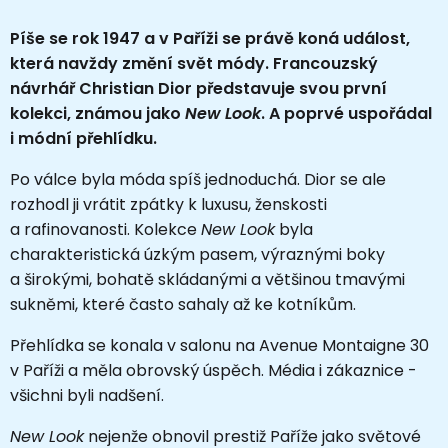
Píše se rok 1947 a v Paříži se právě koná událost,
která navždy změní svět módy. Francouzský
návrhář Christian Dior představuje svou první
kolekci, známou jako
New Look
. A poprvé uspořádal
i módní přehlídku.
Po válce byla móda spíš jednoduchá. Dior se ale
rozhodl ji vrátit zpátky k luxusu, ženskosti
a rafinovanosti. Kolekce
New Look
byla
charakteristická úzkým pasem, výraznými boky
a širokými, bohatě skládanými a většinou tmavými
sukněmi, které často sahaly až ke kotníkům.
Přehlídka se konala v salonu na Avenue Montaigne 30
v Paříži a měla obrovský úspěch. Média i zákaznice -
všichni byli nadšení.
New Look
nejenže obnovil prestiž Paříže jako světové