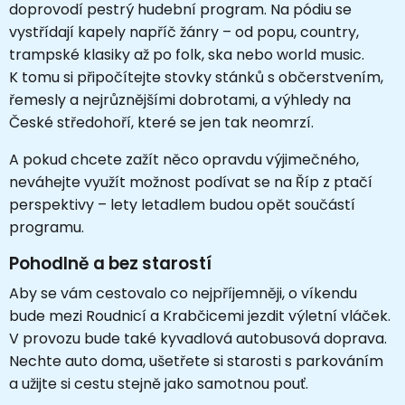
doprovodí pestrý hudební program. Na pódiu se
vystřídají kapely napříč žánry – od popu, country,
trampské klasiky až po folk, ska nebo world music.
K tomu si připočítejte stovky stánků s občerstvením,
řemesly a nejrůznějšími dobrotami, a výhledy na
České středohoří, které se jen tak neomrzí.
A pokud chcete zažít něco opravdu výjimečného,
neváhejte využít možnost podívat se na Říp z ptačí
perspektivy – lety letadlem budou opět součástí
programu.
Pohodlně a bez starostí
Aby se vám cestovalo co nejpříjemněji, o víkendu
bude mezi Roudnicí a Krabčicemi jezdit výletní vláček.
V provozu bude také kyvadlová autobusová doprava.
Nechte auto doma, ušetřete si starosti s parkováním
a užijte si cestu stejně jako samotnou pouť.