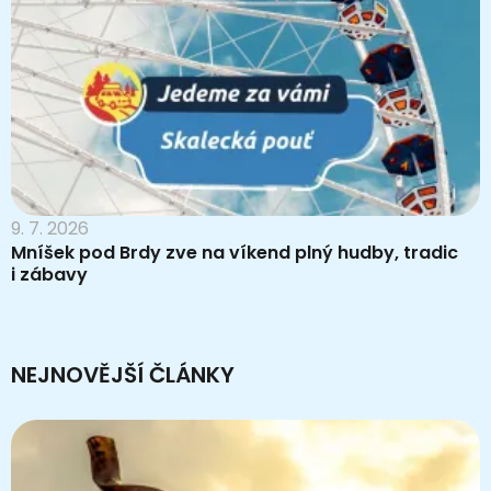
9. 7. 2026
Mníšek pod Brdy zve na víkend plný hudby, tradic
i zábavy
NEJNOVĚJŠÍ ČLÁNKY