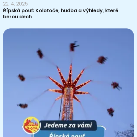
22. 4. 2025
Řípská pouť: Kolotoče, hudba a výhledy, které
berou dech