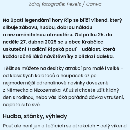
Zdroj fotografie: Pexels / Canva
Na úpatí legendární hory Říp se blíží víkend, který
slibuje zábavu, hudbu, dobrou náladu
a nezaměnitelnou atmosféru. Od pátku 25. do
neděle 27. dubna 2025 se u obce Krabčice
uskuteční tradiční Řípská pouť – událost, která
každoročně láká návštěvníky z blízka i daleka.
Těšit se můžete na desítky atrakcí pro malé i velké –
od klasických kolotočů a houpaček až po
nejmodernější adrenalinové novinky dovezené
z Německa a Nizozemska. Ať už si chcete užít klidný
den s rodinou, nebo vás láká pořádná dávka vzrušení,
najdete si to své.
Hudba, stánky, výhledy
Pouť ale není jen o točících se atrakcích – celý víkend