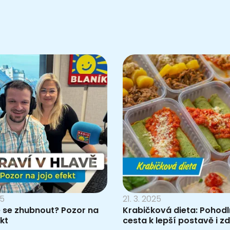
25
21. 3. 2025
e se zhubnout? Pozor na
Krabičková dieta: Pohod
ekt
cesta k lepší postavě i z