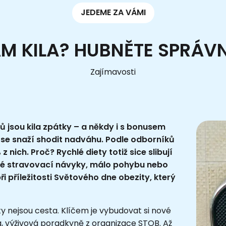
JEDEME ZA VÁMI
ÁM KILA? HUBNĚTE SPRÁVN
Zajímavosti
íců jsou kila zpátky – a někdy i s bonusem
ří se snaží shodit nadváhu. Podle odborníků
nich. Proč? Rychlé diety totiž sice slibují
tné stravovací návyky, málo pohybu nebo
ři příležitosti Světového dne obezity, který
ety nejsou cesta. Klíčem je vybudovat si nové
vá, výživová poradkyně z organizace STOB. Až