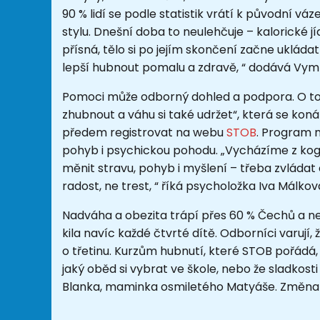
90 % lidí se podle statistik vrátí k původní vá
stylu. Dnešní doba to neulehčuje – kalorické jíd
přísná, tělo si po jejím skončení začne uklád
lepší hubnout pomalu a zdravě, “ dodává Vyml
Pomoci může odborný dohled a podpora. O to
zhubnout a váhu si také udržet“, která se koná
předem registrovat na webu
STOB
. Program n
pohyb i psychickou pohodu. „Vycházíme z ko
měnit stravu, pohyb i myšlení – třeba zvláda
radost, ne trest, “ říká psycholožka Iva Málko
Nadváha a obezita trápí přes 60 % Čechů a nes
kila navíc každé čtvrté dítě. Odborníci varuj
o třetinu. Kurzům hubnutí, které STOB pořádá, se
jaký oběd si vybrat ve škole, nebo že sladkost
Blanka, maminka osmiletého Matyáše. Změna ná