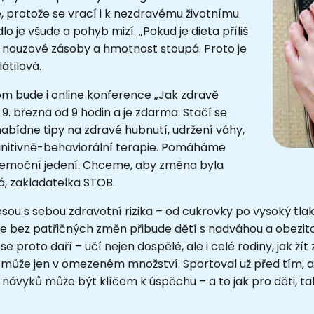
ze, protože se vrací i k nezdravému životnímu
lo je všude a pohyb mizí. „Pokud je dieta příliš
at nouzové zásoby a hmotnost stoupá. Proto je
átilová.
m bude i online konference „Jak zdravě
 9. března od 9 hodin a je zdarma. Stačí se
abídne tipy na zdravé hubnutí, udržení váhy,
gnitivně-behaviorální terapie. Pomáháme
t emoční jedení. Chceme, aby změna byla
vá, zakladatelka STOB.
ou s sebou zdravotní rizika – od cukrovky po vysoký tlak
í, že bez patřičných změn přibude dětí s nadváhou a obezi
 proto daří – učí nejen dospělé, ale i celé rodiny, jak žít 
i může jen v omezeném množství. Sportoval už před tím, al
vyků může být klíčem k úspěchu – a to jak pro děti, tak