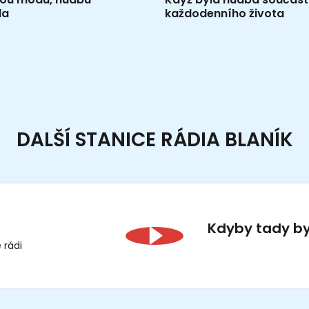
la
každodenního života
DALŠÍ STANICE RÁDIA BLANÍK
Kdyby tady b
 rádi