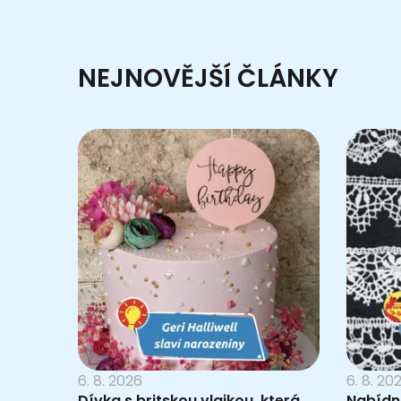
NEJNOVĚJŠÍ ČLÁNKY
6. 8. 2026
6. 8. 20
Dívka s britskou vlajkou, která
Nabídn