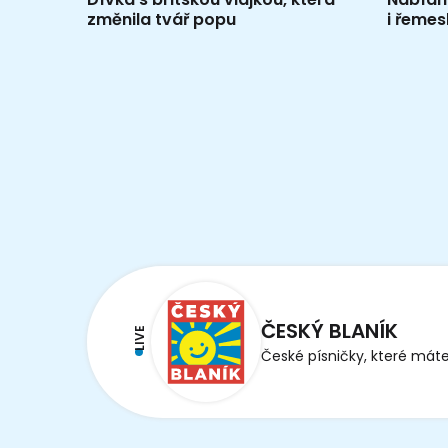
změnila tvář popu
i řemes
ČESKÝ BLANÍK
LIVE
České písničky, které máte