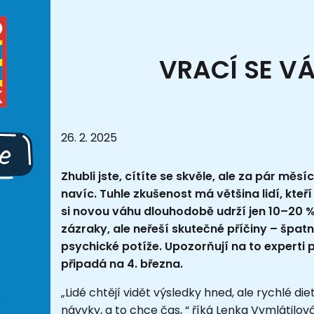
VRACÍ SE V
26. 2. 2025
Zhubli jste, cítíte se skvěle, ale za pár měs
navíc. Tuhle zkušenost má většina lidí, kte
si novou váhu dlouhodobě udrží jen 10–20 % z 
zázraky, ale neřeší skutečné příčiny – špa
psychické potíže. Upozorňují na to experti p
připadá na 4. března.
„Lidé chtějí vidět výsledky hned, ale rychlé di
návyky, a to chce čas, “ říká Lenka Vymlátilo