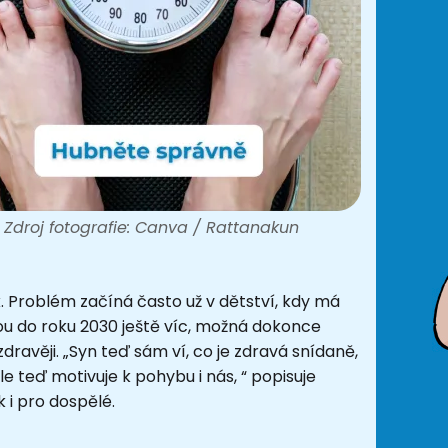
Zdroj fotografie: Canva / Rattanakun
. Problém začíná často už v dětství, kdy má
tou do roku 2030 ještě víc, možná dokonce
zdravěji. „Syn teď sám ví, co je zdravá snídaně,
e teď motivuje k pohybu i nás, “ popisuje
 i pro dospělé.