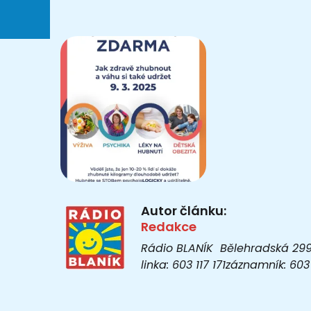
Autor článku:
Redakce
Rádio BLANÍK Bělehradská 299/1
linka: 603 117 171záznamník: 6