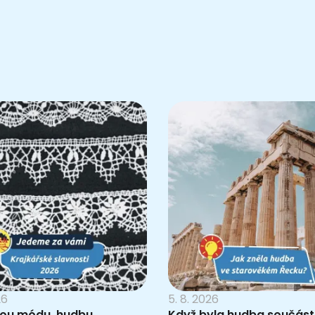
26
5. 8. 2026
ou módu, hudbu
Když byla hudba součást