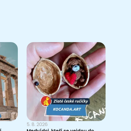
5. 8. 2026
í
Medvídci, kteří se vejdou do