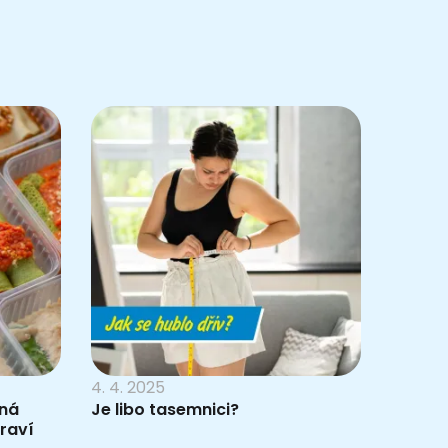
4. 4. 2025
lná
Je libo tasemnici?
draví