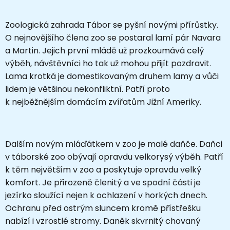
Zoologická zahrada Tábor se pyšní novými přírůstky.
O nejnovějšího člena zoo se postaral lamí pár Navara
a Martin. Jejich první mládě už prozkoumává celý
výběh, návštěvníci ho tak už mohou přijít pozdravit.
Lama krotká je domestikovaným druhem lamy a vůči
lidem je většinou nekonfliktní. Patří proto
k nejběžnějším domácím zvířatům Jižní Ameriky.
Dalším novým mláďátkem v zoo je malé daňče. Daňci
v táborské zoo obývají opravdu velkorysý výběh. Patří
k těm největším v zoo a poskytuje opravdu velký
komfort. Je přirozeně členitý a ve spodní části je
jezírko sloužící nejen k ochlazení v horkých dnech.
Ochranu před ostrým sluncem kromě přístřešku
nabízí i vzrostlé stromy. Daněk skvrnitý chovaný