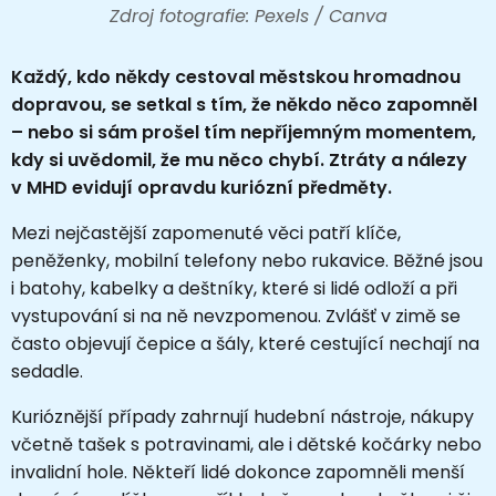
Zdroj fotografie: Pexels / Canva
Každý, kdo někdy cestoval městskou hromadnou
dopravou, se setkal s tím, že někdo něco zapomněl
– nebo si sám prošel tím nepříjemným momentem,
kdy si uvědomil, že mu něco chybí. Ztráty a nálezy
v MHD evidují opravdu kuriózní předměty.
Mezi nejčastější zapomenuté věci patří klíče,
peněženky, mobilní telefony nebo rukavice. Běžné jsou
i batohy, kabelky a deštníky, které si lidé odloží a při
vystupování si na ně nevzpomenou. Zvlášť v zimě se
často objevují čepice a šály, které cestující nechají na
sedadle.
Kurióznější případy zahrnují hudební nástroje, nákupy
včetně tašek s potravinami, ale i dětské kočárky nebo
invalidní hole. Někteří lidé dokonce zapomněli menší