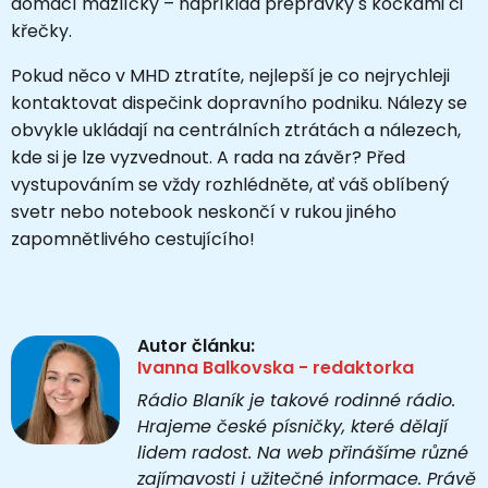
domácí mazlíčky – například přepravky s kočkami či
křečky.
Pokud něco v MHD ztratíte, nejlepší je co nejrychleji
kontaktovat dispečink dopravního podniku. Nálezy se
obvykle ukládají na centrálních ztrátách a nálezech,
kde si je lze vyzvednout. A rada na závěr? Před
vystupováním se vždy rozhlédněte, ať váš oblíbený
svetr nebo notebook neskončí v rukou jiného
zapomnětlivého cestujícího!
Autor článku:
Ivanna Balkovska - redaktorka
Rádio Blaník je takové rodinné rádio.
Hrajeme české písničky, které dělají
lidem radost. Na web přinášíme různé
zajímavosti i užitečné informace. Právě