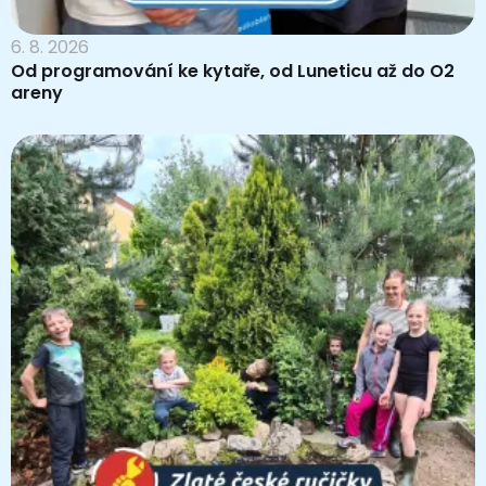
6. 8. 2026
Od programování ke kytaře, od Luneticu až do O2
areny