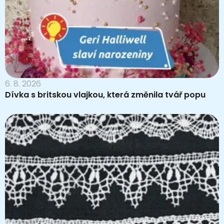
6. 8. 2026
Dívka s britskou vlajkou, která změnila tvář popu