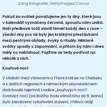
Zdroj fotografie: Gettyimages/Canva
Pokud za svátek považujeme jen ty dny, které jsou
v kalendáři vyznačeny červeně, spoustu nám uniká.
Naši předkové totiž slavili téměř každý den v roce –
všední dny pro ně byly jen krátkými přestávkami
mezi pestrými obřady, zvyky a rituály. Některé
svátky upadly v zapomnění, a přitom by nám i dnes
měly co nabídnout. Pojďme se tedy podívat na
několik z nich.
Kouřové noci
V období mezi Vánocemi a Třemi králi se na Chebsku
a v dalších regionech s německým obyvatelstvem
dodržovala tajemná tradice „kouřových nocí“.
Dvanáct nocí (od Božího hodu vánočního do 6. ledna)
bylo zasvěceno vykuřování stavení, chlévů i stájí