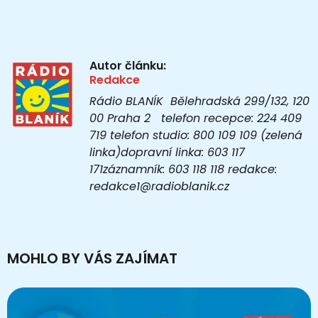
Autor článku:
Redakce
Rádio BLANÍK Bělehradská 299/132, 120
00 Praha 2 telefon recepce: 224 409
719 telefon studio: 800 109 109 (zelená
linka)dopravní linka: 603 117
171záznamník: 603 118 118 redakce:
redakce1@radioblanik.cz
MOHLO BY VÁS ZAJÍMAT