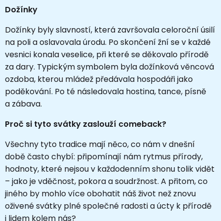
Dožínky
Dožínky byly slavností, která završovala celoroční úsilí
na poli a oslavovala úrodu. Po skončení žní se v každé
vesnici konala veselice, při které se děkovalo přírodě
za dary. Typickým symbolem byla dožínková věncová
ozdoba, kterou mládež předávala hospodáři jako
poděkování. Po té následovala hostina, tance, písně
a zábava.
Proč si tyto svátky zaslouží comeback?
Všechny tyto tradice mají něco, co nám v dnešní
době často chybí: připomínají nám rytmus přírody,
hodnoty, které nejsou v každodenním shonu tolik vidět
– jako je vděčnost, pokora a soudržnost. A přitom, co
jiného by mohlo více obohatit náš život než znovu
oživené svátky plné společné radosti a úcty k přírodě
i lidem kolem nás?