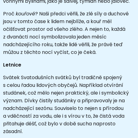
vonnými bylinami, jako je šalvěj, tymián nebo jalovec.
Proč
kouřové
? Naši předci věřili, že zlé síly a duchové
jsou v tomto čase k lidem nejblíže, a kouř měl
očišťovat prostor od všeho zlého. A nejen to, každá
z dvanácti nocí symbolizovala jeden měsíc
nadcházejícího roku, takže lidé věřili, že právě teď
můžou z těchto nocí vyčíst, co je čeká.
Letnice
Svátek Svatodušních svátků byl tradičně spojený
s celou řadou lidových obyčejů. Například otvírání
studánek, což mělo nejen praktický, ale i symbolický
význam. Dívky čistily studánky a připravovaly je na
nadcházející sezónu. Souviselo to nejen s přírodou
a vděčností za vodu, ale i s vírou v to, že čistá voda
přitahuje déšť, což bylo v době sucha naprosto
zásadní.