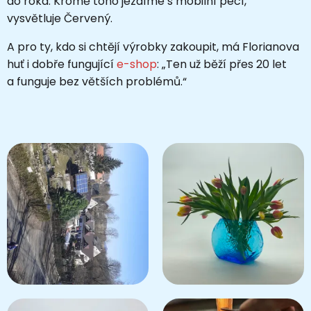
do roka. Kromě toho jezdíme s mobilní pecí, “
vysvětluje Červený.
A pro ty, kdo si chtějí výrobky zakoupit, má Florianova
huť i dobře fungující
e-shop
: „Ten už běží přes 20 let
a funguje bez větších problémů.“