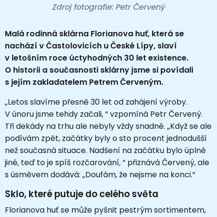
Zdroj fotografie: Petr Červený
Malá rodinná sklárna Florianova huť, která se
nachází v Častolovicích u České Lípy, slaví
v letošním roce úctyhodných 30 let existence.
O historii a současnosti sklárny jsme si povídali
s jejím zakladatelem Petrem Červeným.
„Letos slavíme přesně 30 let od zahájení výroby.
V únoru jsme tehdy začali, “ vzpomíná Petr Červený.
Tři dekády na trhu ale nebyly vždy snadné. „Když se ale
podívám zpět, začátky byly o sto procent jednodušší
než současná situace. Nadšení na začátku bylo úplně
jiné, teď to je spíš rozčarování, “ přiznává Červený, ale
s úsměvem dodává: „Doufám, že nejsme na konci.“
Sklo, které putuje do celého světa
Florianova huť se může pyšnit pestrým sortimentem,