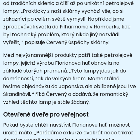
od tradičních sklenic a číší až po unikátní petrolejové
lampy. „Prakticky z naší sklárny vychází vše, co si
zákazníci po celém světě vymyslí. Například jsme
zpracovávali světla do Filharmonie v Hamburku, kde
byl technický problém, který nikdo jiný nezvládl
vyřešit, “ popisuje Červený úspěchy sklárny.
Mezi nejvýznamnější produkty patří také petrolejové
lampy, jejichž výrobu Florianova huť obnovila na
základě starých pramenů. „Tyto lampy jdou jak do
domácností, tak do velkých firem. Momentálně
řešíme objednávku do Japonska, ale oblíbené jsou i ve
Skandinávii, “ říká Červený a dodává, že romantický
vzhled těchto lamp je stále žádaný.
Otevřené dveře pro veřejnost
Pokud byste chtěli navštívit Florianovu huť, možnost
určitě máte. „Pořádáme exkurze dvakrát nebo třikrát