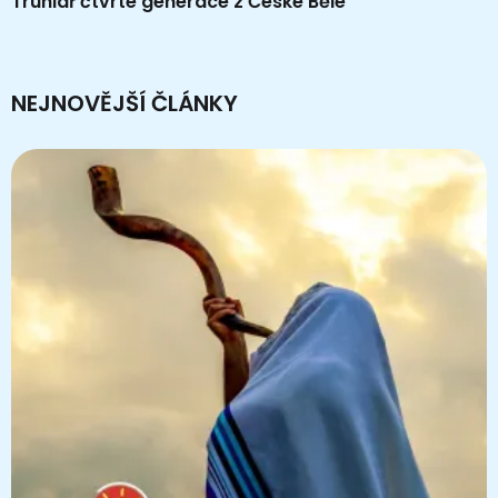
Truhlář čtvrté generace z České Bělé
NEJNOVĚJŠÍ ČLÁNKY