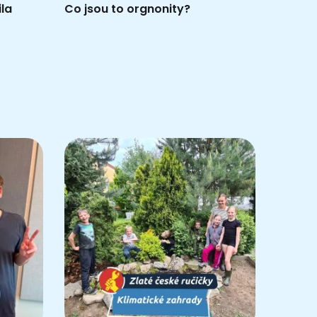
ila
Co jsou to orgnonity?