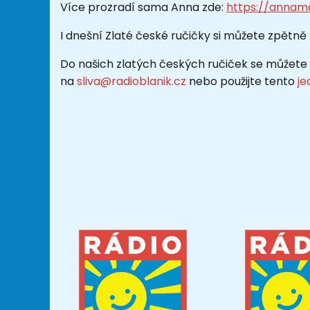
Více prozradí sama Anna zde:
https://annama
I dnešní Zlaté české ručičky si můžete zpětně
Do našich zlatých českých ručiček se můžete t
na
sliva@radioblanik.cz
nebo použijte tento
je