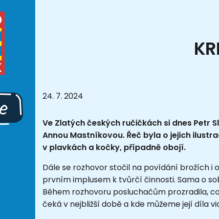
KR
24. 7. 2024
Ve Zlatých českých ručičkách si dnes Petr S
Annou Mastníkovou. Řeč byla o jejich ilustra
v plavkách a kočky, případně obojí.
Dále se rozhovor stočil na povídání brožích i 
prvním implusem k tvůrčí činnosti. Sama o sobě
Během rozhovoru posluchačům prozradila, co je 
čeká v nejbližší době a kde můžeme její díla vi