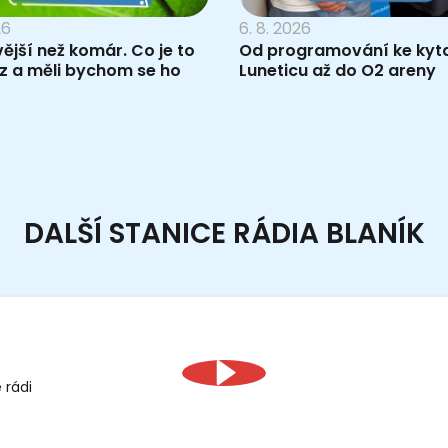
26
6. 8. 2026
vější než komár. Co je to
Od programování ke kyta
z a měli bychom se ho
Luneticu až do O2 areny
DALŠÍ STANICE RÁDIA BLANÍK
 rádi