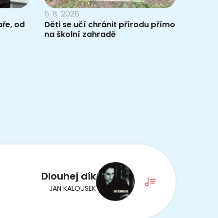
6. 8. 2026
ře, od
Děti se učí chránit přírodu přímo
na školní zahradě
Dlouhej dík
JAN KALOUSEK