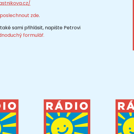
stnikova.cz/
poslechnout zde
.
aké sami přihlásit, napište Petrovi
dnoduchý formulář.