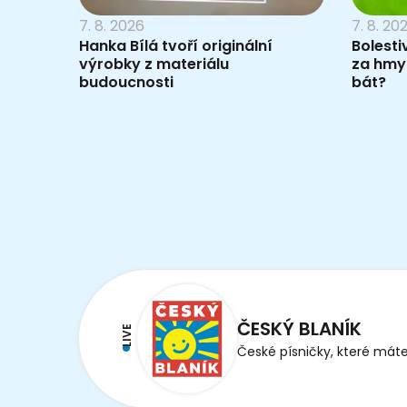
7. 8. 2026
7. 8. 20
Hanka Bílá tvoří originální
Bolesti
výrobky z materiálu
za hmy
budoucnosti
bát?
ČESKÝ BLANÍK
LIVE
České písničky, které máte