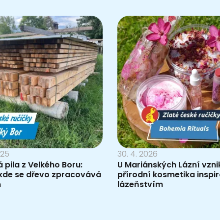
025
30. 4. 2026
 pila z Velkého Boru:
U Mariánských Lázní vzni
 kde se dřevo zpracovává
přírodní kosmetika inspi
m
lázeňstvím