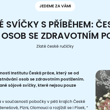
JEDEME ZA VÁMI
 SVÍČKY S PŘÍBĚHEM: ČES
OSOB SE ZDRAVOTNÍM P
Zlaté české ručičky
nosti Institutu Česká práce, který se od
stnávání osob se zdravotním postižením.
ané sójové svíčky, které nejsou pouze
má v současnosti pobočky v pěti krajích České
enešově, Plzni, Olomouci a rozjíždí se i Písek, “