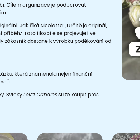
sobí. Cílem organizace je podporovat
ním.
ginální. Jak říká Nicoletta: „Určitě je originál,
ní příběh.“ Tato filozofie se projevuje i ve
ždý zákazník dostane k výrobku poděkování od
akázku, která znamenala nejen finanční
anců.
vy. Svíčky
Leva Candles
si lze koupit přes