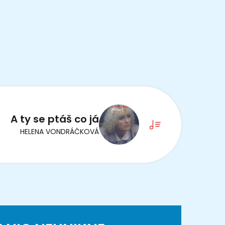
A ty se ptáš co já
HELENA VONDRÁČKOVÁ