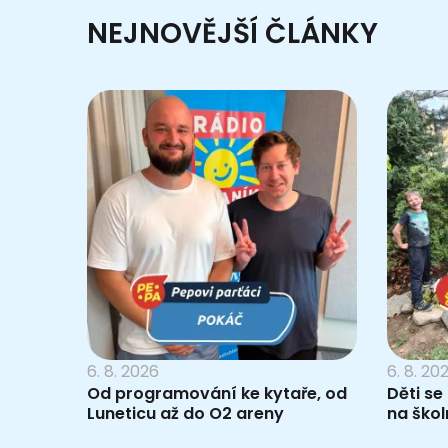
NEJNOVĚJŠÍ ČLÁNKY
6. 8. 2026
6. 8. 20
Od programování ke kytaře, od
Děti se
Luneticu až do O2 areny
na škol