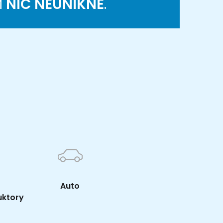
M
NIC NEUNIKNE
.
K
Auto
uktory