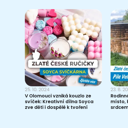
25. 10. 2024
23. 8. 2
V Olomouci vzniká kouzlo ze
Rodinná
svíček: Kreativní dílna Soyca
místo,
zve děti i dospělé k tvoření
srdce