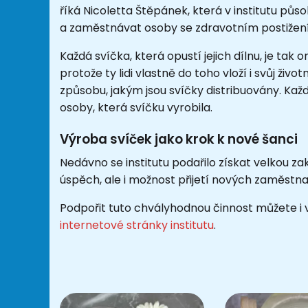
říká
Nicoletta Štěpánek
, která v institutu pů
a zaměstnávat osoby se zdravotním postiže
Každá svíčka, která opustí jejich dílnu, je tak ori
protože ty lidi vlastně do toho vloží i svůj život
způsobu, jakým jsou svíčky distribuovány. Ka
osoby, která svíčku vyrobila.
Výroba svíček jako krok k nové šanci
Nedávno se institutu podařilo získat velkou z
úspěch, ale i možnost přijetí nových zaměstn
Podpořit tuto chvályhodnou činnost můžete i 
internetové stránky institutu
.