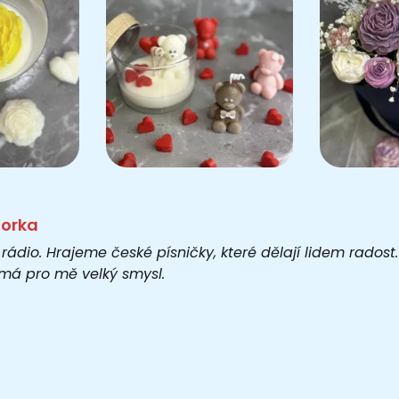
torka
 rádio. Hrajeme české písničky, které dělají lidem rados
o má pro mě velký smysl.