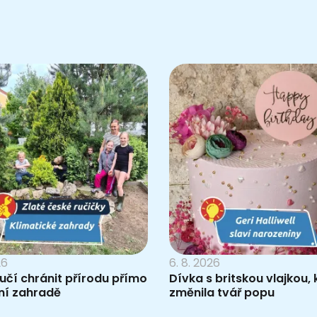
26
6. 8. 2026
 učí chránit přírodu přímo
Dívka s britskou vlajkou, 
ní zahradě
změnila tvář popu