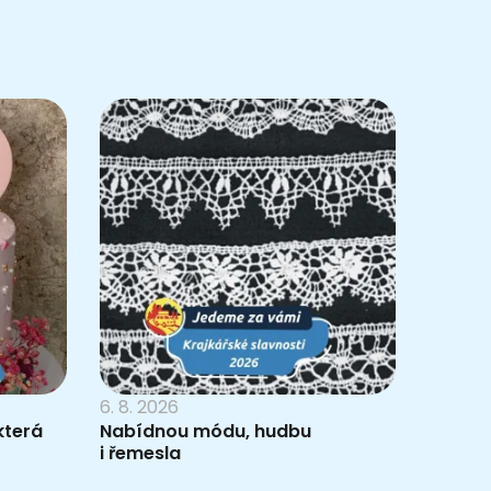
6. 8. 2026
která
Nabídnou módu, hudbu
i řemesla