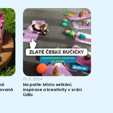
15. 11. 2024
ká
Na patře: Místo setkání,
rovaná
inspirace a kreativity v srdci
Údlic