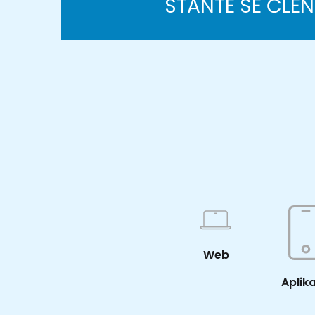
STAŇTE SE ČLE
Web
Aplik