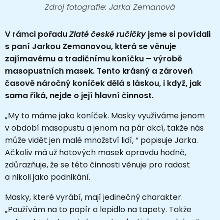
Zdroj fotografie: Jarka Zemanová
V rámci pořadu
Zlaté české ručičky
jsme si povídali
s paní Jarkou Zemanovou, která se věnuje
zajímavému a tradičnímu koníčku – výrobě
masopustních masek. Tento krásný a zároveň
časově náročný koníček dělá s láskou, i když, jak
sama říká, nejde o její hlavní činnost.
„My to máme jako koníček. Masky využíváme jenom
v období masopustu a jenom na pár akcí, takže nás
může vidět jen malé množství lidí, “ popisuje Jarka.
Ačkoliv má už hotových masek opravdu hodně,
zdůrazňuje, že se této činnosti věnuje pro radost
a nikoli jako podnikání.
Masky, které vyrábí, mají jedinečný charakter.
„Používám na to papír a lepidlo na tapety. Takže