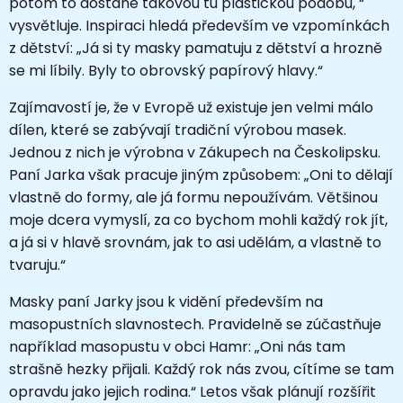
potom to dostane takovou tu plastickou podobu, “
vysvětluje. Inspiraci hledá především ve vzpomínkách
z dětství: „Já si ty masky pamatuju z dětství a hrozně
se mi líbily. Byly to obrovský papírový hlavy.“
Zajímavostí je, že v Evropě už existuje jen velmi málo
dílen, které se zabývají tradiční výrobou masek.
Jednou z nich je výrobna v Zákupech na Českolipsku.
Paní Jarka však pracuje jiným způsobem: „Oni to dělají
vlastně do formy, ale já formu nepoužívám. Většinou
moje dcera vymyslí, za co bychom mohli každý rok jít,
a já si v hlavě srovnám, jak to asi udělám, a vlastně to
tvaruju.“
Masky paní Jarky jsou k vidění především na
masopustních slavnostech. Pravidelně se zúčastňuje
například masopustu v obci Hamr: „Oni nás tam
strašně hezky přijali. Každý rok nás zvou, cítíme se tam
opravdu jako jejich rodina.“ Letos však plánují rozšířit