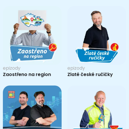
epizody
epizody
Zaostřeno na region
Zlaté české ručičky