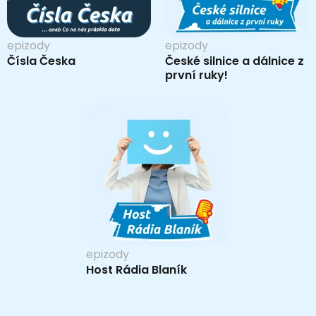
epizody
epizody
Čísla Česka
České silnice a dálnice z
první ruky!
epizody
Host Rádia Blaník