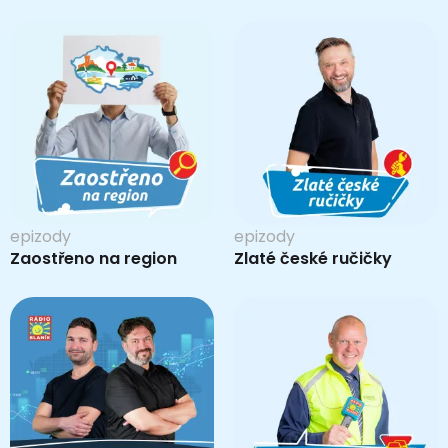
epizody
epizody
Zaostřeno na region
Zlaté české ručičky