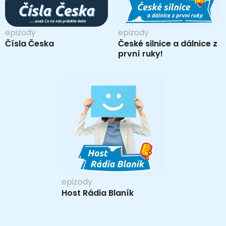
epizody
epizody
Čísla Česka
České silnice a dálnice z
první ruky!
epizody
Host Rádia Blaník