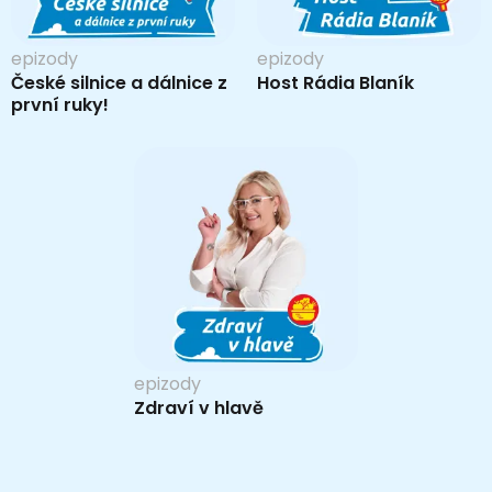
epizody
epizody
České silnice a dálnice z
Host Rádia Blaník
první ruky!
epizody
Zdraví v hlavě