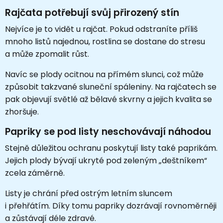
Rajčata potřebují svůj přirozený stín
Nejvíce je to vidět u rajčat. Pokud odstraníte příliš
mnoho listů najednou, rostlina se dostane do stresu
a může zpomalit růst.
Navíc se plody ocitnou na přímém slunci, což může
způsobit takzvané sluneční spáleniny. Na rajčatech se
pak objevují světlé až bělavé skvrny a jejich kvalita se
zhoršuje.
Papriky se pod listy neschovávají náhodou
Stejně důležitou ochranu poskytují listy také paprikám.
Jejich plody bývají ukryté pod zeleným „deštníkem“
zcela záměrně.
Listy je chrání před ostrým letním sluncem
i přehřátím. Díky tomu papriky dozrávají rovnoměrněji
a zůstávají déle zdravé.