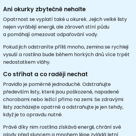
Ani okurky zbytečně neholte
Opatrnost se vyplatí také u okurek. Jejich velké listy
nejen vyrábějí energii, ale zároveň stíní půdu
a pomáhají omezovat odpařování vody.
Pokud jich odstraníte příliš mnoho, zemina se rychleji
vysuší a rostlina bude během horkých dnů více trpět
nedostatkem vláhy.
Co stříhat a co raději nechat
Pravidlo je poměrně jednoduché. Odstraňujte
především listy, které jsou poškozené, napadené
chorobami nebo ležící přímo na zemi. Se zdravými
listy zacházejte opatrně a odstraňujte je jen tehdy,
když je to opravdu nutné.
Právě díky nim rostlina získává energii, chrání své
plody před sluncem a mnohem lépe zvládá letní