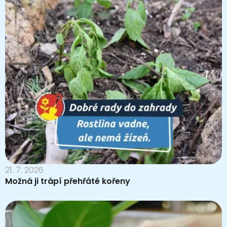
21. 7. 2026
Možná ji trápí přehřáté kořeny