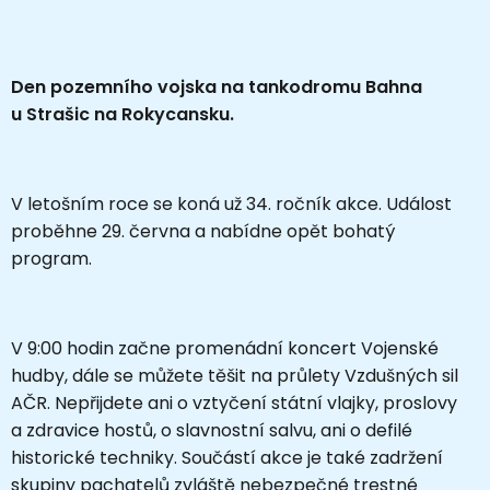
Den pozemního vojska na tankodromu Bahna
u Strašic na Rokycansku.
V letošním roce se koná už 34. ročník akce. Událost
proběhne 29. června a nabídne opět bohatý
program.
V 9:00 hodin začne promenádní koncert Vojenské
hudby, dále se můžete těšit na průlety Vzdušných sil
AČR. Nepřijdete ani o vztyčení státní vlajky, proslovy
a zdravice hostů, o slavnostní salvu, ani o defilé
historické techniky. Součástí akce je také zadržení
skupiny pachatelů zvláště nebezpečné trestné