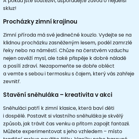
A pokud jste soutěživí, uspořádejte závod o nejdelší
skluz!
Procházky zimní krajinou
Zimní příroda má své jedinečné kouzlo. Vydejte se na
klidnou procházku zasněženým lesem, podél zamrzlé
řeky nebo na náměstí. Chůze na čerstvém vzduchu
nejen osvěží mysl, ale také přispěje k dobré náladě
a posílí zdraví. Nezapomeňte se dobře obléct
a vemte s sebou i termosku s čajem, který vás zahřeje
zevnitř.
Stavění sněhuláka – kreativita v akci
Sněhuláci patří k zimní klasice, která baví děti
i dospělé. Postavit si vlastního sněhuláka je skvělý
způsob, jak trávit čas venku a přitom zapojit fantazii.
Můžete experimentovat s jeho vzhledem – místo