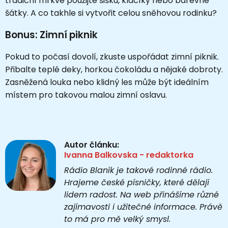
tradiční mrkve použijte šišku, klacíky nebo barevné
šátky. A co takhle si vytvořit celou sněhovou rodinku?
Bonus: Zimní piknik
Pokud to počasí dovolí, zkuste uspořádat zimní piknik.
Přibalte teplé deky, horkou čokoládu a nějaké dobroty.
Zasněžená louka nebo klidný les může být ideálním
místem pro takovou malou zimní oslavu.
Autor článku:
Ivanna Balkovska - redaktorka
Rádio Blaník je takové rodinné rádio.
Hrajeme české písničky, které dělají
lidem radost. Na web přinášíme různé
zajímavosti i užitečné informace. Právě
to má pro mě velký smysl.