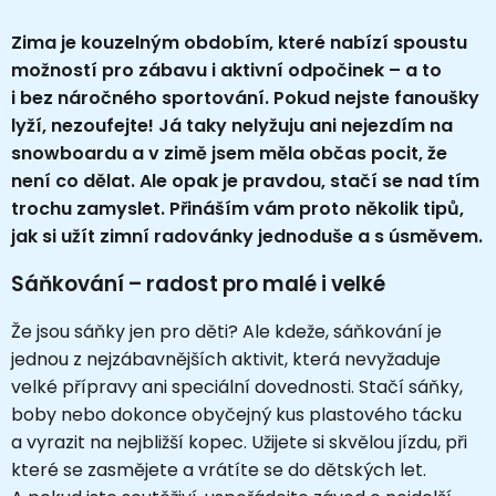
Zima je kouzelným obdobím, které nabízí spoustu
možností pro zábavu i aktivní odpočinek – a to
i bez náročného sportování. Pokud nejste fanoušky
lyží, nezoufejte! Já taky nelyžuju ani nejezdím na
snowboardu a v zimě jsem měla občas pocit, že
není co dělat. Ale opak je pravdou, stačí se nad tím
trochu zamyslet. Přináším vám proto několik tipů,
jak si užít zimní radovánky jednoduše a s úsměvem.
Sáňkování – radost pro malé i velké
Že jsou sáňky jen pro děti? Ale kdeže, sáňkování je
jednou z nejzábavnějších aktivit, která nevyžaduje
velké přípravy ani speciální dovednosti. Stačí sáňky,
boby nebo dokonce obyčejný kus plastového tácku
a vyrazit na nejbližší kopec. Užijete si skvělou jízdu, při
které se zasmějete a vrátíte se do dětských let.