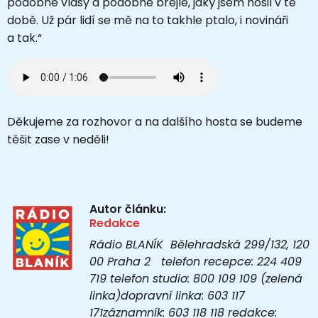
podobné vlasy a podobné brejle, jaký jsem nosil v té
době. Už pár lidí se mě na to takhle ptalo, i novináři
a tak.
“
Děkujeme za rozhovor a na dalšího hosta se budeme
těšit zase v neděli!
Autor článku:
Redakce
Rádio BLANÍK Bělehradská 299/132, 120
00 Praha 2 telefon recepce: 224 409
719 telefon studio: 800 109 109 (zelená
linka)dopravní linka: 603 117
171záznamník: 603 118 118 redakce: