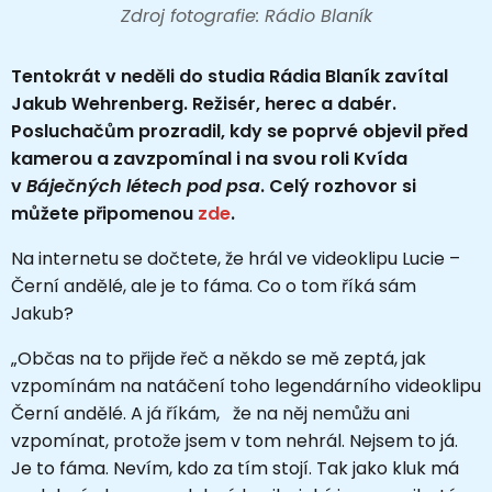
Zdroj fotografie: Rádio Blaník
Tentokrát v neděli do studia Rádia Blaník zavítal
Jakub Wehrenberg. Režisér, herec a dabér.
Posluchačům prozradil, kdy se poprvé objevil před
kamerou a zavzpomínal i na svou roli Kvída
v
Báječných létech pod psa
. Celý rozhovor si
můžete připomenou
zde
.
Na internetu se dočtete, že hrál ve videoklipu Lucie –
Černí andělé, ale je to fáma. Co o tom říká sám
Jakub?
„
Občas na to přijde řeč a někdo se mě zeptá, jak
vzpomínám na natáčení toho legendárního videoklipu
Černí andělé. A já říkám, že na něj nemůžu ani
vzpomínat, protože jsem v tom nehrál. Nejsem to já.
Je to fáma. Nevím, kdo za tím stojí. Tak jako kluk má