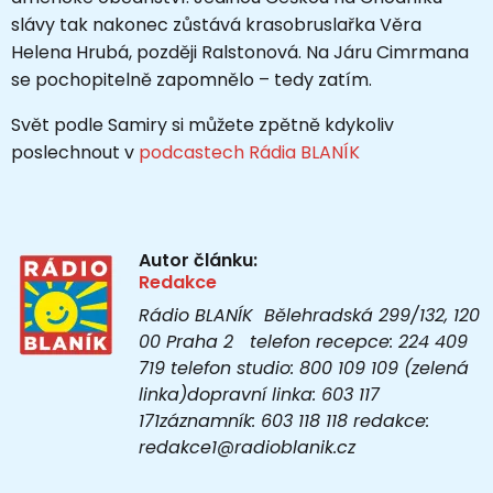
slávy tak nakonec zůstává krasobruslařka Věra
Helena Hrubá, později Ralstonová. Na Járu Cimrmana
se pochopitelně zapomnělo – tedy zatím.
Svět podle Samiry si můžete zpětně kdykoliv
poslechnout v
podcastech Rádia BLANÍK
Autor článku:
Redakce
Rádio BLANÍK Bělehradská 299/132, 120
00 Praha 2 telefon recepce: 224 409
719 telefon studio: 800 109 109 (zelená
linka)dopravní linka: 603 117
171záznamník: 603 118 118 redakce:
redakce1@radioblanik.cz