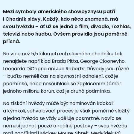
Mezi symboly amerického showbyznysu patří
i Chodník slávy. Každý, kdo něco znamená, má
svou hvězdu – ať už se jedná o film, divadlo, rozhlas,
televizi nebo hudbu. Ovšem pravidla jsou poměrně
přísná.
Na více než 5,5 kilometrech slavného chodníku tak
nenajdete například Brada Pitta, George Clooneyho,
Leonarda DiCapria ani Julii Roberts. Důvody jsou různé
– buďto neměli čas na slavnostní odhalení, což je
podmínka, nebo nesouhlasili se zaplacením téměř
jednoho milionu korun, což je druhá podmínka.
Na získání hvězdy může být nominován kdokoli
a kýmkoli, schvalovací proces je však poměrně složitý
a jedna hvězda se vždy uděluje posmrtně. Navíc se
nemusí jednat pouze o reálné postavy – svou hvězdu
mají například i Mickey Mouse, Shrek, Medvídek Pú