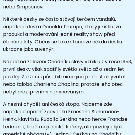
nebo Simpsonovi.
Některé desky se často stávají terčem vandalů,
například deska Donalda Trumpa, který ji získal za
produkci a moderování jedné reality show před
čtrnácti lety. Občas se také stane, že někdo desku
ukradne jako suvenýr.
Nápad na založení Chodníku slávy vznikl už v roce 1953,
první desky však spatřily světlo světa až o sedm let
později. Zdržení způsobil mimo jiné protest obyvatel
nebo žaloba Charlieho Chaplina, protože jeho otec
nebyl mezi prvními nominovanými.
A nesmí chybět ani česká stopa. Najdeme zde
například operní zpěvačku Ernestine Schumann-
Heink, klavíristu Rudolfa Serkina nebo herce Francise
Lederera, kteří mají české kořeny, ale později přijali
americké občanství. Jedinou Češkou na Chodníku