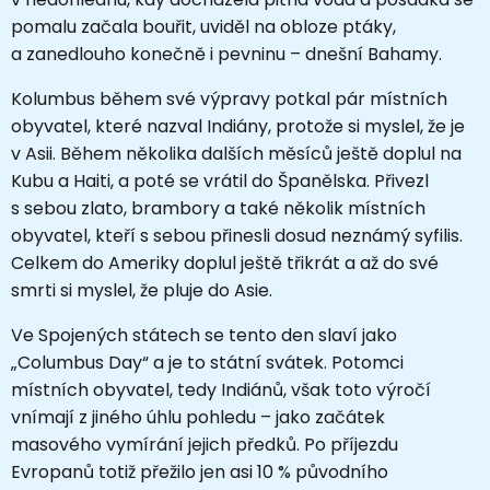
pomalu začala bouřit, uviděl na obloze ptáky,
a zanedlouho konečně i pevninu – dnešní Bahamy.
Kolumbus během své výpravy potkal pár místních
obyvatel, které nazval Indiány, protože si myslel, že je
v Asii. Během několika dalších měsíců ještě doplul na
Kubu a Haiti, a poté se vrátil do Španělska. Přivezl
s sebou zlato, brambory a také několik místních
obyvatel, kteří s sebou přinesli dosud neznámý syfilis.
Celkem do Ameriky doplul ještě třikrát a až do své
smrti si myslel, že pluje do Asie.
Ve Spojených státech se tento den slaví jako
„Columbus Day“ a je to státní svátek. Potomci
místních obyvatel, tedy Indiánů, však toto výročí
vnímají z jiného úhlu pohledu – jako začátek
masového vymírání jejich předků. Po příjezdu
Evropanů totiž přežilo jen asi 10 % původního