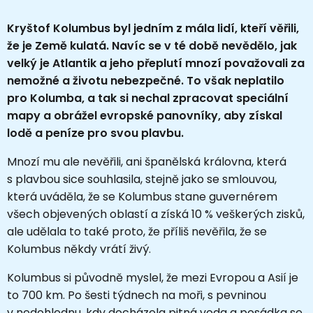
Kryštof Kolumbus byl jedním z mála lidí, kteří věřili,
že je Země kulatá. Navíc se v té době nevědělo, jak
velký je Atlantik a jeho přeplutí mnozí považovali za
nemožné a životu nebezpečné. To však neplatilo
pro Kolumba, a tak si nechal zpracovat speciální
mapy a obrážel evropské panovníky, aby získal
lodě a peníze pro svou plavbu.
Mnozí mu ale nevěřili, ani španělská královna, která
s plavbou sice souhlasila, stejně jako se smlouvou,
která uváděla, že se Kolumbus stane guvernérem
všech objevených oblastí a získá 10 % veškerých zisků,
ale udělala to také proto, že příliš nevěřila, že se
Kolumbus někdy vrátí živý.
Kolumbus si původně myslel, že mezi Evropou a Asií je
to 700 km. Po šesti týdnech na moři, s pevninou
v nedohlednu, kdy docházela pitná voda a posádka se