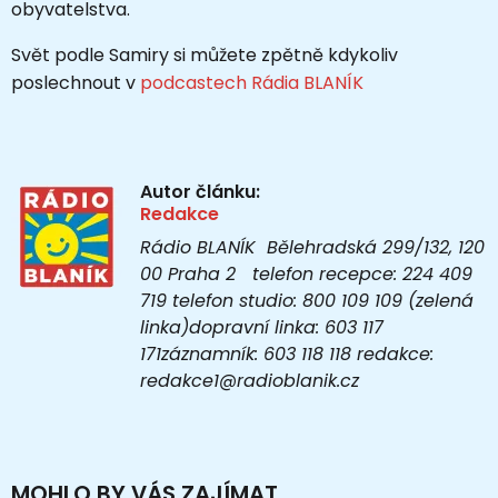
obyvatelstva.
Svět podle Samiry si můžete zpětně kdykoliv
poslechnout v
podcastech Rádia BLANÍK
Autor článku:
Redakce
Rádio BLANÍK Bělehradská 299/132, 120
00 Praha 2 telefon recepce: 224 409
719 telefon studio: 800 109 109 (zelená
linka)dopravní linka: 603 117
171záznamník: 603 118 118 redakce:
redakce1@radioblanik.cz
MOHLO BY VÁS ZAJÍMAT