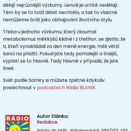
dělají nejrůznější výzkumy. Lenoši je určitě nedělají.
Těm by se to totiž dělat nechtělo, a tak to vlastně
nemůžeme brát jako obhajování životního stylu.
Třeba u jednoho výzkumu, který zkoumal
metabolismus měkkýšů klidně i z třetihor, se zjistilo, že
ti, kteří vynakládali za den méně energie, měli větší
šanci na přežití. Pokud jste tedy pomalejší a línější,
vyplatí se to hlavně. Tedy hlavně v případě, že jste
šnek.
Svět podle Samiry si můžete zpětně kdykoliv
poslechnout v
podcastech Rádia BLANÍK
Autor článku:
Redakce
Rádio BLANÍK Bělehradská 299/132, 120