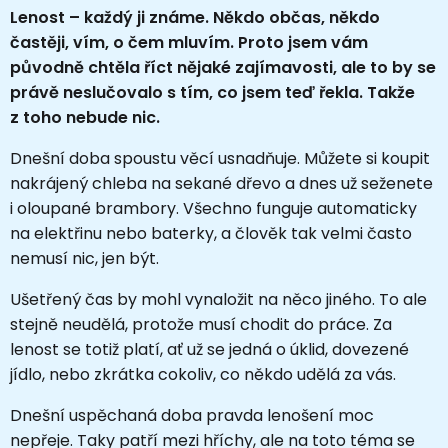
Lenost – každý ji známe. Někdo občas, někdo
častěji, vím, o čem mluvím. Proto jsem vám
původně chtěla říct nějaké zajímavosti, ale to by se
právě neslučovalo s tím, co jsem teď řekla. Takže
z toho nebude nic.
Dnešní doba spoustu věcí usnadňuje. Můžete si koupit
nakrájený chleba na sekané dřevo a dnes už seženete
i oloupané brambory. Všechno funguje automaticky
na elektřinu nebo baterky, a člověk tak velmi často
nemusí nic, jen být.
Ušetřený čas by mohl vynaložit na něco jiného. To ale
stejně neudělá, protože musí chodit do práce. Za
lenost se totiž platí, ať už se jedná o úklid, dovezené
jídlo, nebo zkrátka cokoliv, co někdo udělá za vás.
Dnešní uspěchaná doba pravda lenošení moc
nepřeje. Taky patří mezi hříchy, ale na toto téma se