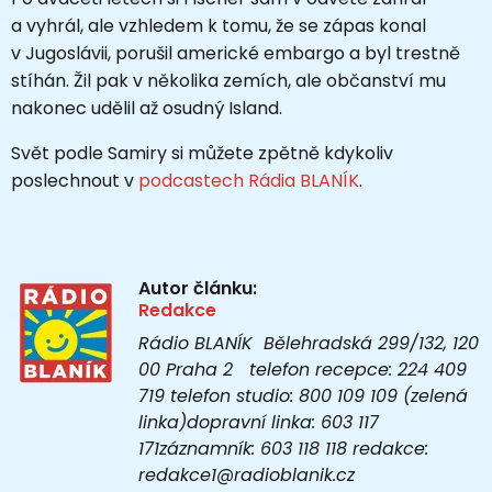
a vyhrál, ale vzhledem k tomu, že se zápas konal
v Jugoslávii, porušil americké embargo a byl trestně
stíhán. Žil pak v několika zemích, ale občanství mu
nakonec udělil až osudný Island.
Svět podle Samiry si můžete zpětně kdykoliv
poslechnout v
podcastech Rádia BLANÍK
.
Autor článku:
Redakce
Rádio BLANÍK Bělehradská 299/132, 120
00 Praha 2 telefon recepce: 224 409
719 telefon studio: 800 109 109 (zelená
linka)dopravní linka: 603 117
171záznamník: 603 118 118 redakce:
redakce1@radioblanik.cz