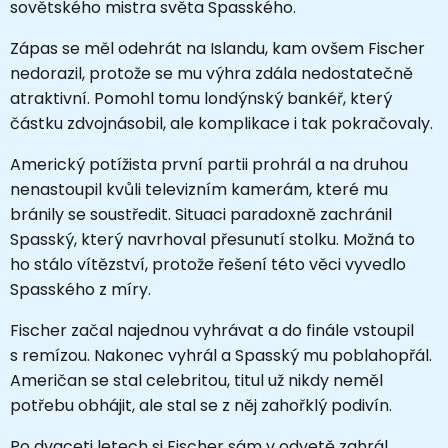
sovětského mistra světa Spasského.
Zápas se měl odehrát na Islandu, kam ovšem Fischer
nedorazil, protože se mu výhra zdála nedostatečně
atraktivní. Pomohl tomu londýnský bankéř, který
částku zdvojnásobil, ale komplikace i tak pokračovaly.
Americký potížista první partii prohrál a na druhou
nenastoupil kvůli televizním kamerám, které mu
bránily se soustředit. Situaci paradoxně zachránil
Spasský, který navrhoval přesunutí stolku. Možná to
ho stálo vítězství, protože řešení této věci vyvedlo
Spasského z míry.
Fischer začal najednou vyhrávat a do finále vstoupil
s remízou. Nakonec vyhrál a Spasský mu poblahopřál.
Američan se stal celebritou, titul už nikdy neměl
potřebu obhájit, ale stal se z něj zahořklý podivín.
Po dvaceti letech si Fischer sám v odvetě zahrál