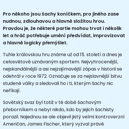
Pro někoho jsou šachy koníčkem, pro jiného zase
nudnou, zdlouhavou a hlavně složitou hrou.
Pravdou je, že některé partie mohou trvat i několik
let a hráč potřebuje umění předvídat, improvizovat
a hlavně logicky přemýšlet.
Tuhle královskou hru známe už od 15. století a dnes je
celosvětově uznávaným sportem. Nejvyhrocenější,
nejskandálnější a asi nejzajímavější zápas v historii se
odehrál v roce 1972. Označuje se za nejslavnější bitvu
studené války a sledovali ho i ti, kterým šachy nic
neříkají.
Sovětský svaz byl totiž v té době šachovým
přeborníkem a nebyl nikdo, kdo by jejich šachisty
porazil. Najednou se ale objevil jistý velmi kontroverzní
Američan, James Fischer, který vyzval právě