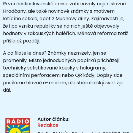
První československé emise zahrnovaly nejen slavné
Hradčany, ale také novinové známky s motivem
letícího sokola, opět z Muchovy dílny. Zajímavostí je,
že i po vzniku republiky se na nich ještě objevovaly
hodnoty v rakouských haléřích. Měnová reforma totiž
přišla až později.
A co filatelie dnes? Známky nezmizely, jen se
proměnily. Místo jednoduchých papírků přicházejí
technicky sofistikované kousky s hologramy,
speciálními perforacemi nebo QR kódy. Dopisy sice
posíláme hlavně e-mailem, ale sběratelský svět žije
dál.
Autor článku:
Redakce