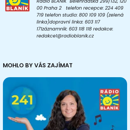
Rádio BLANÍK Bělehradská 299/132, 120
00 Praha 2 telefon recepce: 224 409
719 telefon studio: 800 109 109 (zelená
linka)dopravní linka: 603 117
171záznamník: 603 118 118 redakce:
redakce1@radioblanik.cz
MOHLO BY VÁS ZAJÍMAT