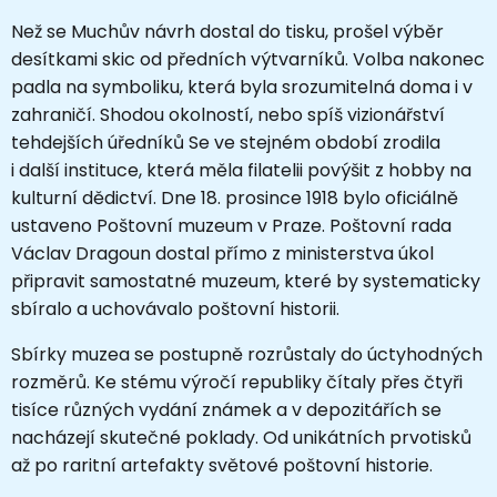
Než se Muchův návrh dostal do tisku, prošel výběr
desítkami skic od předních výtvarníků. Volba nakonec
padla na symboliku, která byla srozumitelná doma i v
zahraničí. Shodou okolností, nebo spíš vizionářství
tehdejších úředníků Se ve stejném období zrodila
i další instituce, která měla filatelii povýšit z hobby na
kulturní dědictví. Dne 18. prosince 1918 bylo oficiálně
ustaveno Poštovní muzeum v Praze. Poštovní rada
Václav Dragoun dostal přímo z ministerstva úkol
připravit samostatné muzeum, které by systematicky
sbíralo a uchovávalo poštovní historii.
Sbírky muzea se postupně rozrůstaly do úctyhodných
rozměrů. Ke stému výročí republiky čítaly přes čtyři
tisíce různých vydání známek a v depozitářích se
nacházejí skutečné poklady. Od unikátních prvotisků
až po raritní artefakty světové poštovní historie.