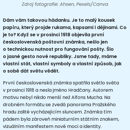
Zdroj fotografie: Ahsen, Pexels/Canva
Dám vám takovou hádanku. Je to malý kousek
papíru, který projde rukama, kapsami i dějinami. Co
je to? Když se v prosinci 1918 objevila první
československá poštovní známka, nešlo jen
o technickou nutnost pro fungování pošty. Šlo
o jasné gesto nové republiky. Jsme tady, máme
vlastní stát, vlastní symboly a vlastní způsob, jak
o sobě dát světu vědět.
První československá známka spatřila světlo světa
v prosinci 1918 a nesla jméno Hradčany. Autorem
motivu nebyl nikdo menší než Alfons Mucha. Na
drobném formátu se zvedá panorama Pražského
hradu zalité vycházejícím sluncem. Známka tím
pádem byla zároveň miniaturním státním znakem,
vizuálním manifestem nové moci a identity.