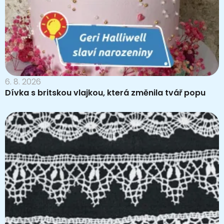
6. 8. 2026
Dívka s britskou vlajkou, která změnila tvář popu