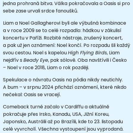
jedna prohraná bitva. Válka pokračovala a Oasis si pro
sebe zase urvali srdce fanoušků.
Liam a Noel Gallagherovi byli ale výbušná kombinace
a v roce 2009 se to celé rozpadlo: hádkou v zákulisí
koncertu v Paříži. Rozbité nástroje, zrušený koncert,
a pak už jen oznámení: Noel končí. Po rozpadu šli každý
svou cestou. Noel s kapelou
High Flying Birds
, Liam
nejdřív s
Beady Eye
, pak sólově. Oba navštívili i Česko
– Noel v roce 2018, Liam o rok později.
Spekulace o návratu Oasis na pódia nikdy neutichly.
A bum – v srpnu 2024 přichází oznámení, které nikdo
nečekal: Oasis se vracejí.
Comeback turné začalo v Cardiffu a aktuálně
pokračuje přes Irsko, Kanadu, USA, Jižní Koreu,
Japonsko, Austrálii až po Brazílii, kde to 23. listopadu
celé vyvrcholí. Všechna vystoupení jsou vyprodaná.