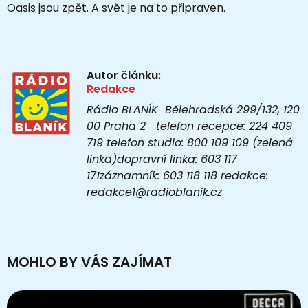
Oasis jsou zpět. A svět je na to připraven.
Autor článku:
Redakce
Rádio BLANÍK Bělehradská 299/132, 120
00 Praha 2 telefon recepce: 224 409
719 telefon studio: 800 109 109 (zelená
linka)dopravní linka: 603 117
171záznamník: 603 118 118 redakce:
redakce1@radioblanik.cz
MOHLO BY VÁS ZAJÍMAT