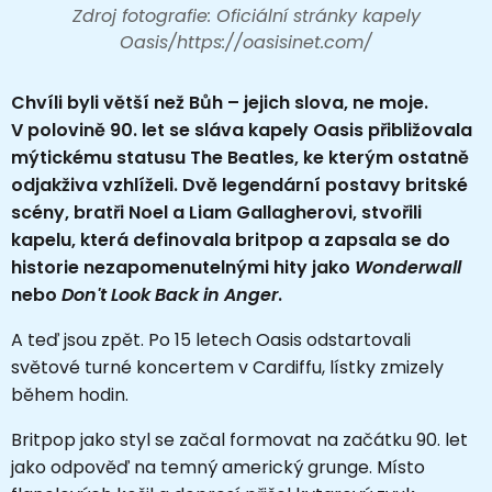
Zdroj fotografie: Oficiální stránky kapely
Oasis/https://oasisinet.com/
Chvíli byli větší než Bůh – jejich slova, ne moje.
V polovině 90. let se sláva kapely Oasis přibližovala
mýtickému statusu The Beatles, ke kterým ostatně
odjakživa vzhlíželi. Dvě legendární postavy britské
scény, bratři Noel a Liam Gallagherovi, stvořili
kapelu, která definovala britpop a zapsala se do
historie nezapomenutelnými hity jako
Wonderwall
nebo
Don't Look Back in Anger
.
A teď jsou zpět. Po 15 letech Oasis odstartovali
světové turné koncertem v Cardiffu, lístky zmizely
během hodin.
Britpop jako styl se začal formovat na začátku 90. let
jako odpověď na temný americký grunge. Místo