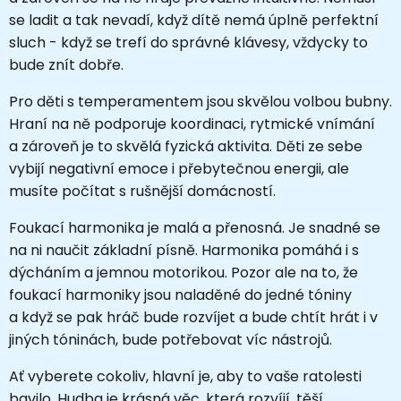
se ladit a tak nevadí, když dítě nemá úplně perfektní
sluch - když se trefí do správné klávesy, vždycky to
bude znít dobře.
Pro děti s temperamentem jsou skvělou volbou bubny.
Hraní na ně podporuje koordinaci, rytmické vnímání
a zároveň je to skvělá fyzická aktivita. Děti ze sebe
vybijí negativní emoce i přebytečnou energii, ale
musíte počítat s rušnější domácností.
Foukací harmonika je malá a přenosná. Je snadné se
na ni naučit základní písně. Harmonika pomáhá i s
dýcháním a jemnou motorikou. Pozor ale na to, že
foukací harmoniky jsou naladěné do jedné tóniny
a když se pak hráč bude rozvíjet a bude chtít hrát i v
jiných tóninách, bude potřebovat víc nástrojů.
Ať vyberete cokoliv, hlavní je, aby to vaše ratolesti
bavilo. Hudba je krásná věc, která rozvíjí, těší