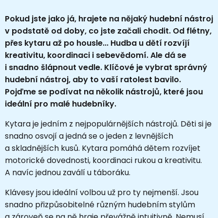
Pokud jste jako já, hrajete na nějaký hudební nástroj
v podstatě od doby, co jste začali chodit. Od flétny,
přes kytaru až po housle... Hudba u dětí rozvíjí
kreativitu, koordinaci i sebevědomí. Ale dá se
i snadno šlápnout vedle. Klíčové je vybrat správný
hudební nástroj, aby to vaší ratolest bavilo.
Pojďme se podívat na několik nástrojů, které jsou
ideální pro malé hudebníky.
Kytara je jedním z nejpopulárnějších nástrojů. Děti si je
snadno osvojí a jedná se o jeden z levnějších
a skladnějších kusů. Kytara pomáhá dětem rozvíjet
motorické dovednosti, koordinaci rukou a kreativitu.
A navíc jednou zaválí u táboráku.
Klávesy jsou ideální volbou už pro ty nejmenší. Jsou
snadno přizpůsobitelné různým hudebním stylům
a zároveň se na ně hraje převážně intuitivně. Nemusí