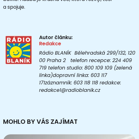
a spojuje.
Autor článku:
Redakce
Rádio BLANÍK Bělehradská 299/132, 120
00 Praha 2 telefon recepce: 224 409
719 telefon studio: 800 109 109 (zelená
linka)dopravní linka: 603 117
171záznamník: 603 118 118 redakce:
redakce1@radioblanik.cz
MOHLO BY VÁS ZAJÍMAT