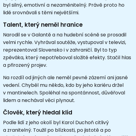
byl silný, emotivní a nezaměnitelný. Právě proto ho
lidé srovnávali s těmi největšími.
Talent, který neměl hranice
Narodil se v Galantě a na hudební scéně se prosadil
velmi rychle. Vyhrával soutěže, vystupoval v televizi,
reprezentoval Slovensko i v zahraničí. Byl to typ
zpěváka, který nepotřeboval složité efekty. Stačil hlas
a přirozený projev.
Na rozdíl od jiných ale neměl pevné zázemí ani jasné
vedení. Chyběl mu někdo, kdo by jeho kariéru držel
v mantinelech. Spoléhal na spontánnost, důvěřoval
lidem a nechával věci plynout.
Člověk, který hledal klid
Podle lidí z jeho okolí byl Karol Duchoň citlivý
a zranitelný. Toužil po blízkosti, po jistotě a po