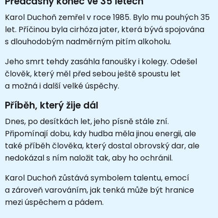
Předčasný konec ve 35 letech
Karol Duchoň zemřel v roce 1985. Bylo mu pouhých 35
let. Příčinou byla cirhóza jater, která bývá spojována
s dlouhodobým nadměrným pitím alkoholu.
Jeho smrt tehdy zasáhla fanoušky i kolegy. Odešel
člověk, který měl před sebou ještě spoustu let
a možná i další velké úspěchy.
Příběh, který žije dál
Dnes, po desítkách let, jeho písně stále zní.
Připomínají dobu, kdy hudba měla jinou energii, ale
také příběh člověka, který dostal obrovský dar, ale
nedokázal s ním naložit tak, aby ho ochránil.
Karol Duchoň zůstává symbolem talentu, emocí
a zároveň varováním, jak tenká může být hranice
mezi úspěchem a pádem.