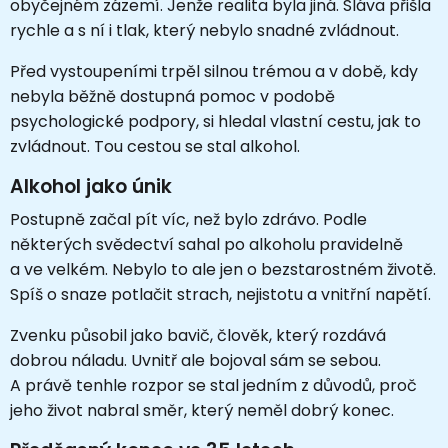
obyčejném zázemí. Jenže realita byla jiná. Sláva přišla
rychle a s ní i tlak, který nebylo snadné zvládnout.
Před vystoupeními trpěl silnou trémou a v době, kdy
nebyla běžně dostupná pomoc v podobě
psychologické podpory, si hledal vlastní cestu, jak to
zvládnout. Tou cestou se stal alkohol.
Alkohol jako únik
Postupně začal pít víc, než bylo zdrávo. Podle
některých svědectví sahal po alkoholu pravidelně
a ve velkém. Nebylo to ale jen o bezstarostném životě.
Spíš o snaze potlačit strach, nejistotu a vnitřní napětí.
Zvenku působil jako bavič, člověk, který rozdává
dobrou náladu. Uvnitř ale bojoval sám se sebou.
A právě tenhle rozpor se stal jedním z důvodů, proč
jeho život nabral směr, který neměl dobrý konec.