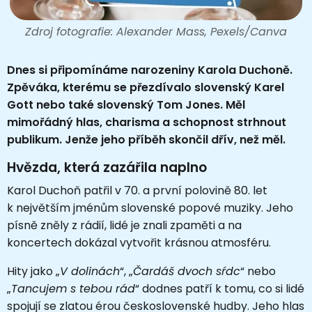
Zdroj fotografie: Alexander Mass, Pexels/Canva
Dnes si připomínáme narozeniny Karola Duchoně.
Zpěváka, kterému se přezdívalo slovenský Karel
Gott nebo také slovenský Tom Jones. Měl
mimořádný hlas, charisma a schopnost strhnout
publikum. Jenže jeho příběh skončil dřív, než měl.
Hvězda, která zazářila naplno
Karol Duchoň patřil v 70. a první polovině 80. let
k největším jménům slovenské popové muziky. Jeho
písně zněly z rádií, lidé je znali zpaměti a na
koncertech dokázal vytvořit krásnou atmosféru.
Hity jako „
V dolinách
“, „
Čardáš dvoch sŕdc
“ nebo
„
Tancujem s tebou rád
“ dodnes patří k tomu, co si lidé
spojují se zlatou érou československé hudby. Jeho hlas