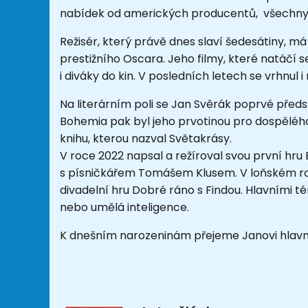
nabídek od amerických producentů,
všechny 
Režisér, který právě dnes slaví šedesátiny, m
prestižního Oscara. Jeho filmy, které natáčí s
i diváky do kin. V posledních letech se vrhnul i 
Na literárním poli se Jan Svěrák poprvé předs
Bohemia pak byl jeho prvotinou pro dospěléh
knihu, kterou nazval Světakrásy.
V roce 2022 napsal a režíroval svou první hru
s písničkářem Tomášem Klusem. V loňském roc
divadelní hru Dobré ráno s Findou. Hlavními 
nebo umělá inteligence.
K dnešním narozeninám přejeme Janovi hlavně 