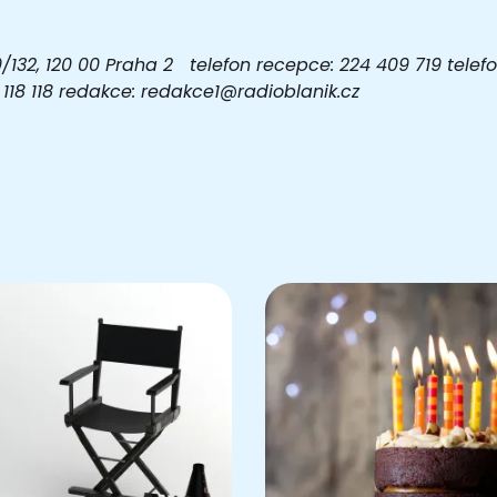
32, 120 00 Praha 2 telefon recepce: 224 409 719 telefon
03 118 118 redakce: redakce1@radioblanik.cz