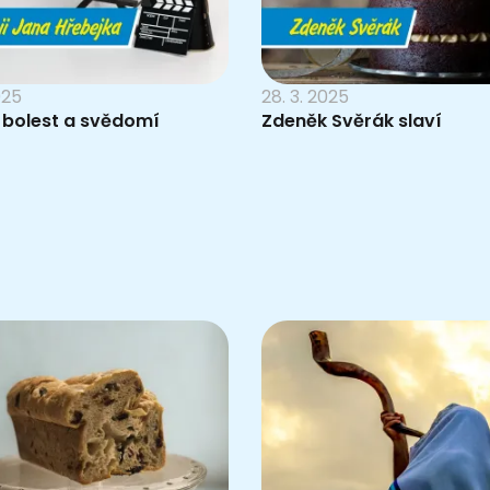
025
28. 3. 2025
 bolest a svědomí
Zdeněk Svěrák slaví