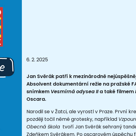
6. 2. 2025
Jan Svěrák patří k mezinárodně nejúspěšně
Absolvent dokumentární režie na pražské 
snímkem
Vesmírná odysea II
a také filmem
Oscara.
Narodil se v Žatci, ale vyrostl v Praze. První kr
později točil němé grotesky, například
Vzpour
Obecná škola
tvoří Jan Svěrák sehraný tand
Zdeňkem Svěrákem.
Po oscarovém úspěchu f