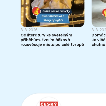
8. 8. 2026
8. 8. 20
Od literatury ke světelným
Domácí
příběhům. Eva Poláčková
Je vlá
rozsvěcuje místa po celé Evropě
chutná 