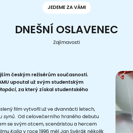
JEDEME ZA VÁMI
DNEŠNÍ OSLAVENEC
Zajímavosti
jším českým režisérům současnosti.
FAMU upoutal už svým studentským
Ropáci
, za který získal studentského
eslený film vytvořil už ve dvannácti letech,
u synů
. Od celovečerního hraného debutu
em se svým otcem, scenáristou a hercem
ilmu
Kolja
v roce 1996 měl Jan Svěrák několik