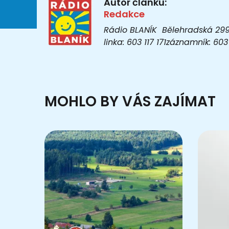
Autor článku:
Redakce
Rádio BLANÍK Bělehradská 299/1
linka: 603 117 171záznamník: 6
MOHLO BY VÁS ZAJÍMAT