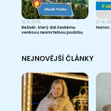
10. 5. 2026
27. 6. 2
Režisér, který dal českému
Humor,
venkovu nesmrtelnou podobu
NEJNOVĚJŠÍ ČLÁNKY