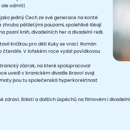
ale odmítl.
á jako jediný Čech ze své generace na kontě
e zhruba pětiletými pauzami, spolehlivě lákají
na psaní knih, divadelních her a divadelní režii.
tavil knížkou pro děti Kuky se vrací. Román
o čtenáře. V loňském roce vydal povídkovou
 Branický zázrak, na které spolupracoval
e uvedl v branickém divadle Bravo! svoji
tématy jsou tu společenská hyperkorektnost
zdraví, štěstí a dalších úspěchů na filmovém i divadelní