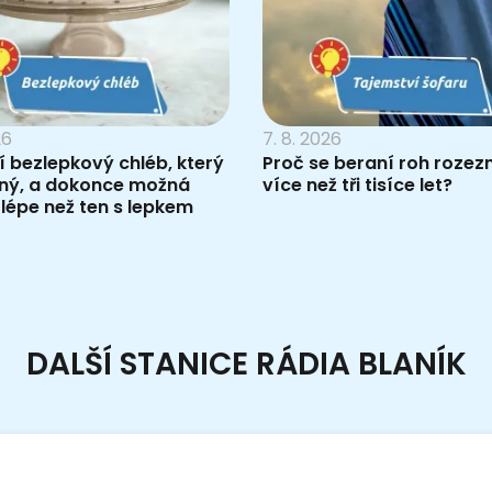
26
7. 8. 2026
 bezlepkový chléb, který
Proč se beraní roh rozez
čný, a dokonce možná
více než tři tisíce let?
lépe než ten s lepkem
DALŠÍ STANICE RÁDIA BLANÍK