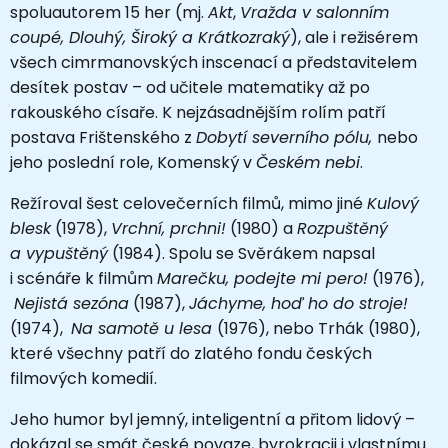
spoluautorem 15 her (mj.
Akt
,
Vražda v salonním
coupé, Dlouhý, Široký a Krátkozraký
), ale i režisérem
všech cimrmanovských inscenací a představitelem
desítek postav – od učitele matematiky až po
rakouského císaře. K nejzásadnějším rolím patří
postava Frištenského z
Dobytí severního pólu,
nebo
jeho poslední role, Komenský v
Českém nebi
.
Režíroval šest celovečerních filmů, mimo jiné
Kulový
blesk
(1978),
Vrchní, prchni!
(1980) a
Rozpuštěný
a vypuštěný
(1984). Spolu se Svěrákem napsal
i scénáře k filmům
Marečku, podejte mi pero!
(1976),
Nejistá sezóna
(1987),
Jáchyme, hoď ho do stroje!
(1974),
Na samotě u lesa
(1976), nebo Trhák (1980),
které všechny patří do zlatého fondu českých
filmových komedií.
Jeho humor byl jemný, inteligentní a přitom lidový –
dokázal se smát české povaze, byrokracii i vlastnímu