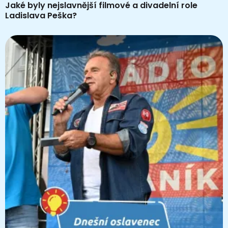
Jaké byly nejslavnější filmové a divadelní role
Ladislava Peška?