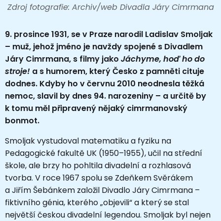
Zdroj fotografie: Archiv/web Divadla Járy Cimrmana
9. prosince 1931, se v Praze narodil Ladislav Smoljak
– muž, jehož jméno je navždy spojené s Divadlem
Járy Cimrmana, s filmy jako
Jáchyme, hoď ho do
stroje!
a s humorem, který Česko z pamněti cituje
dodnes. Kdyby ho v červnu 2010 neodnesla těžká
nemoc, slavil by dnes 94. narozeniny – a určitě by
k tomu měl připravený nějaký cimrmanovský
bonmot.
Smoljak vystudoval matematiku a fyziku na
Pedagogické fakultě UK (1950–1955), učil na střední
škole, ale brzy ho pohltila divadelní a rozhlasová
tvorba. V roce 1967 spolu se Zdeňkem Svěrákem
a Jiřím Šebánkem založil Divadlo Járy Cimrmana –
fiktivního génia, kterého „objevili“ a který se stal
největší českou divadelní legendou. Smoljak byl nejen