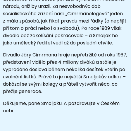
národu, aniž by urazil. Za nesvobodnýc dob
socialistického zřízení našli „Cimrmanologové“ jeden
z mála způsobů, jak říkat pravdu mezi řádky (a nepřijít
při tom o práci nebo i o svobodu). Po roce 1989 však
divadlo bez zakolísání pokračovalo – a Smoljak ho
jako umělecký ředitel vedl až do poslední chvíle.
Divadlo Járy Cimrmana hraje nepřetržitě od roku 1967,
představení vidělo přes 4 miliony diváků a stále je
vyprodáno doslova během několika desítek vteřin po
uvolnění lístků. Právě to je největší Smoljakův odkaz –
dokázal se svými kolegy a přáteli vytvořit něco, co
přežije generace.
Děkujeme, pane Smoljaku. A pozdravujte v Českém
nebi.