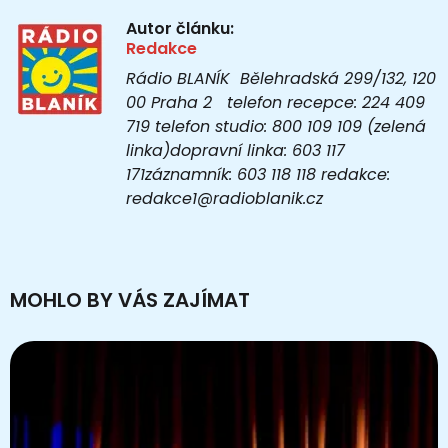
Autor článku:
Redakce
Rádio BLANÍK Bělehradská 299/132, 120
00 Praha 2 telefon recepce: 224 409
719 telefon studio: 800 109 109 (zelená
linka)dopravní linka: 603 117
171záznamník: 603 118 118 redakce:
redakce1@radioblanik.cz
MOHLO BY VÁS ZAJÍMAT