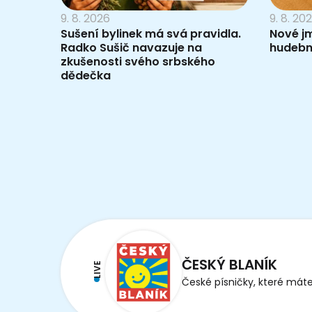
9. 8. 2026
9. 8. 20
Sušení bylinek má svá pravidla.
Nové j
Radko Sušič navazuje na
hudebn
zkušenosti svého srbského
dědečka
ČESKÝ BLANÍK
LIVE
České písničky, které máte