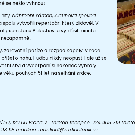
é se nešlo vyhnout.
 hity.
Náhrobní kámen
,
Klaunova zpověď
a spolu vytvořili repertoár, který zlidověl. V
val píseň Janu Palachovi a vyhlásil minutu
to nezapomněl.
 zdravotní potíže a rozpad kapely. V roce
řišel o nohu. Hudbu nikdy neopustil, ale už se
životní styl a vyčerpání si nakonec vybraly
e věku pouhých 51 let na selhání srdce.
32, 120 00 Praha 2 telefon recepce: 224 409 719 telefon
03 118 118 redakce: redakce1@radioblanik.cz