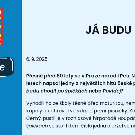
JÁ BUDU 
6. 9. 2025
Přesně před 80 lety se v Praze narodil Petr N
letech napsal jedny z největších hitů česk
budu chodit po špičkách
nebo
Povídej?
Vyhodili ho ze školy těsně před maturitou, nem
kapely a nahrával ve sklepě první písničky. Když
Černý, pustil je v rozhlasové hitparádě Houpač
špičkách
se stal hitem číslo jedna a držel se na