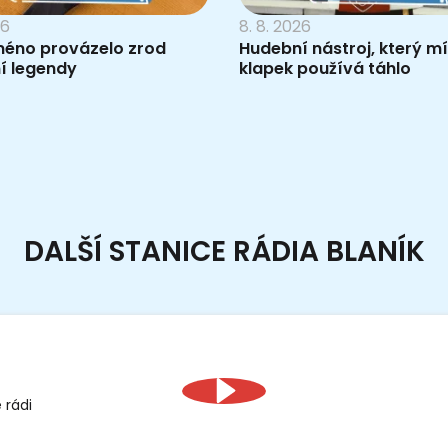
26
8. 8. 2026
méno provázelo zrod
Hudební nástroj, který m
í legendy
klapek používá táhlo
DALŠÍ STANICE RÁDIA BLANÍK
 rádi