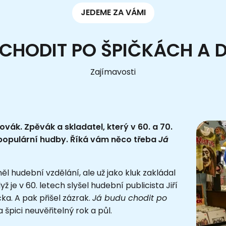
JEDEME ZA VÁMI
CHODIT PO ŠPIČKÁCH A D
Zajímavosti
ovák. Zpěvák a skladatel, který v 60. a 70.
é populární hudby. Říká vám něco třeba
Já
ěl hudební vzdělání, ale už jako kluk zakládal
 je v 60. letech slyšel hudební publicista Jiří
ka. A pak přišel zázrak.
Já budu chodit po
 špici neuvěřitelný rok a půl.