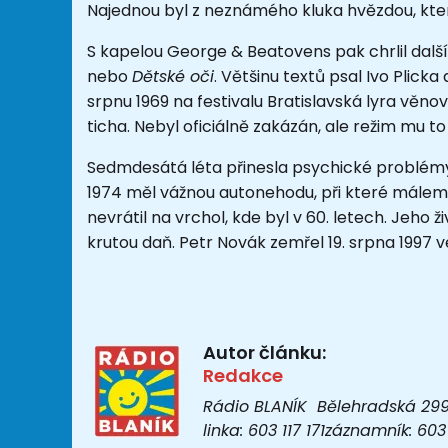
Najednou byl z neznámého kluka hvězdou, kter
S kapelou George & Beatovens pak chrlil další
nebo
Dětské oči
. Většinu textů psal Ivo Plicka 
srpnu 1969 na festivalu Bratislavská lyra věno
ticha. Nebyl oficiálně zakázán, ale režim mu 
Sedmdesátá léta přinesla psychické problémy,
1974 měl vážnou autonehodu, při které málem p
nevrátil na vrchol, kde byl v 60. letech. Jeho 
krutou daň. Petr Novák zemřel 19. srpna 1997 v
Autor článku:
Redakce
Rádio BLANÍK Bělehradská 299/1
linka: 603 117 171záznamník: 6