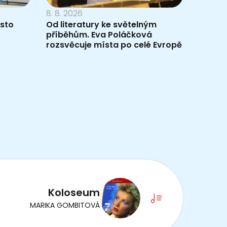
8. 8. 2026
ísto
Od literatury ke světelným
příběhům. Eva Poláčková
rozsvěcuje místa po celé Evropě
Koloseum
MARIKA GOMBITOVÁ