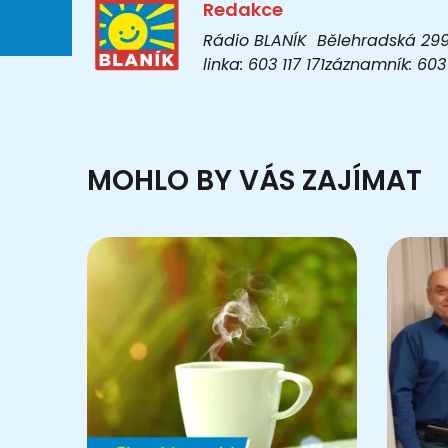
Redakce
Rádio BLANÍK Bělehradská 299/1
linka: 603 117 171záznamník: 6
MOHLO BY VÁS ZAJÍMAT