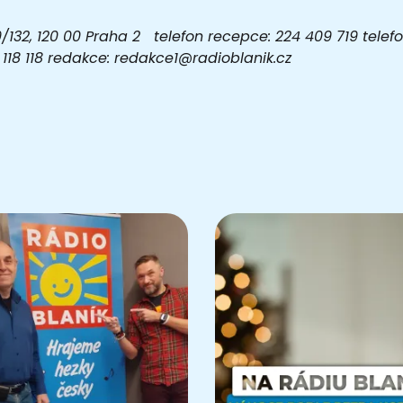
32, 120 00 Praha 2 telefon recepce: 224 409 719 telefon
03 118 118 redakce: redakce1@radioblanik.cz