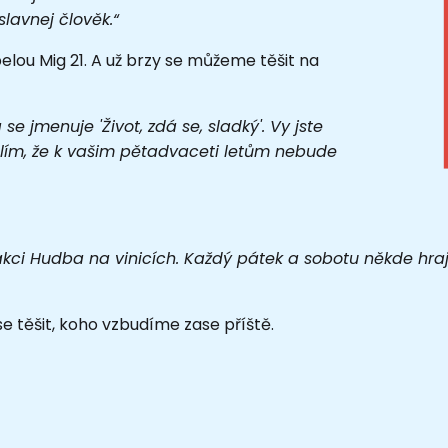
slavnej člověk.“
pelou Mig 21. A už brzy se můžeme těšit na
se jmenuje 'Život, zdá se, sladký'. Vy jste
myslím, že k vašim pětadvaceti letům nebude
akci Hudba na vinicích. Každý pátek a sobotu někde hra
 těšit, koho vzbudíme zase příště.