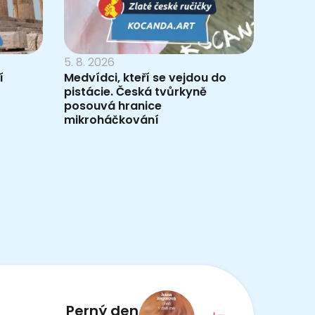
5. 8. 2026
í
Medvídci, kteří se vejdou do
pistácie. Česká tvůrkyně
posouvá hranice
mikroháčkování
Perný den