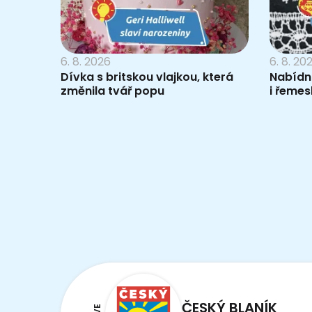
6. 8. 2026
6. 8. 20
Dívka s britskou vlajkou, která
Nabídn
změnila tvář popu
i řemes
ČESKÝ BLANÍK