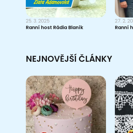
25. 3. 2025
27. 2. 2
Ranní host Rádia Blaník
Ranní 
NEJNOVĚJŠÍ ČLÁNKY