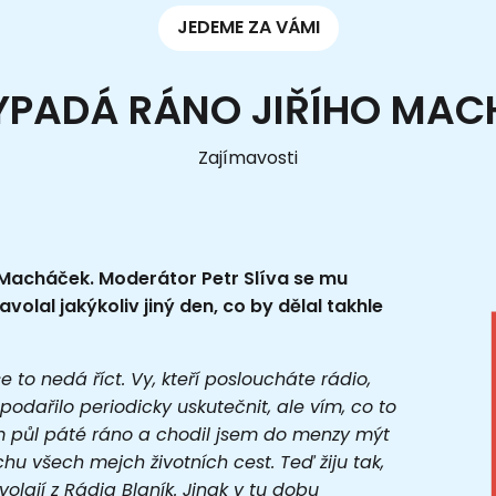
JEDEME ZA VÁMI
YPADÁ RÁNO JIŘÍHO MA
Zajímavosti
Macháček. Moderátor Petr Slíva se mu
olal jakýkoliv jiný den, co by dělal takhle
 to nedá říct. Vy, kteří posloucháte rádio,
odařilo periodicky uskutečnit, ale vím, co to
m půl páté ráno a chodil jsem do menzy mýt
hu všech mejch životních cest. Teď žiju tak,
lají z Rádia Blaník. Jinak v tu dobu