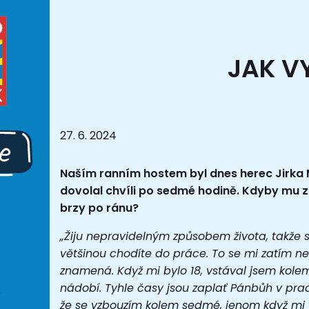
JAK V
27. 6. 2024
Naším ranním hostem byl dnes herec Jirka 
dovolal chvíli po sedmé hodině. Kdyby mu zav
brzy po ránu?
„Žiju nepravidelným způsobem života, takže se
většinou chodíte do práce. To se mi zatím nep
znamená. Když mi bylo 18, vstával jsem kole
nádobí. Tyhle časy jsou zaplať Pánbůh v prac
že se vzbouzím kolem sedmé, jenom když mi vo