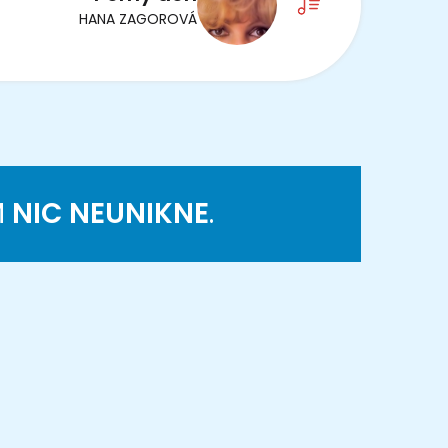
HANA ZAGOROVÁ
M
NIC NEUNIKNE
.
K