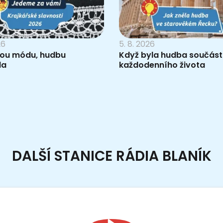
26
5. 8. 2026
ou módu, hudbu
Když byla hudba součást
la
každodenního života
DALŠÍ STANICE RÁDIA BLANÍK