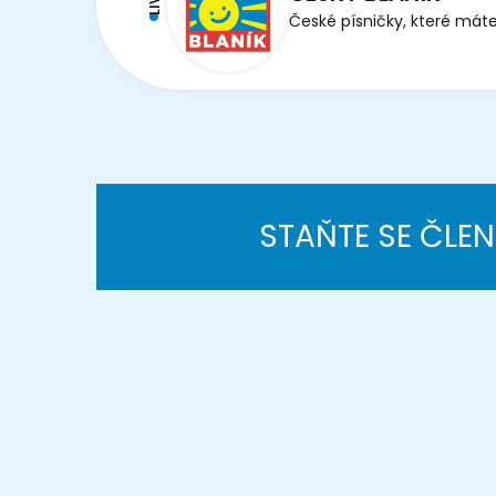
LIVE
České písničky, které máte
STAŇTE SE ČLE