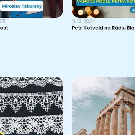
025
5. 12. 2024
host
Petr Kotvald na Rádiu Bla