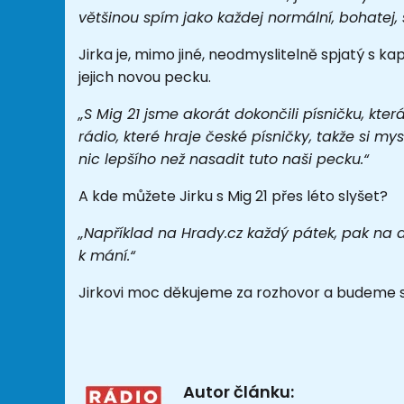
většinou spím jako každej normální, bohatej, 
Jirka je, mimo jiné, neodmyslitelně spjatý s ka
jejich novou pecku.
„S Mig 21 jsme akorát dokončili písničku, která 
rádio, které hraje české písničky, takže si 
nic lepšího než nasadit tuto naši pecku.“
A kde můžete Jirku s Mig 21 přes léto slyšet?
„Například na Hrady.cz každý pátek, pak na 
k mání.“
Jirkovi moc děkujeme za rozhovor a budeme se
Autor článku: