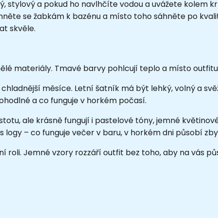
ý, stylový a pokud ho navlhčíte vodou a uvážete kolem kr
hněte se žabkám k bazénu a místo toho sáhněte po kvali
t skvěle.
 materiály. Tmavé barvy pohlcují teplo a místo outfitu z
 chladnější měsíce. Letní šatník má být lehký, volný a sv
ohodlné a co funguje v horkém počasí.
 jistotu, ale krásně fungují i pastelové tóny, jemné květi
logy – co funguje večer v baru, v horkém dni působí zby
í roli. Jemné vzory rozzáří outfit bez toho, aby na vás půs