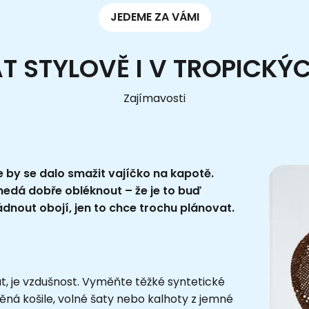
JEDEME ZA VÁMI
T STYLOVĚ I V TROPICKÝ
Zajímavosti
e by se dalo smažit vajíčko na kapotě.
edá dobře obléknout – že je to buď
ládnout obojí, jen to chce trochu plánovat.
ut, je vzdušnost. Vyměňte těžké syntetické
Lněná košile, volné šaty nebo kalhoty z jemné