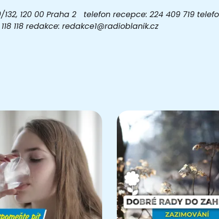
32, 120 00 Praha 2 telefon recepce: 224 409 719 telefon
03 118 118 redakce: redakce1@radioblanik.cz