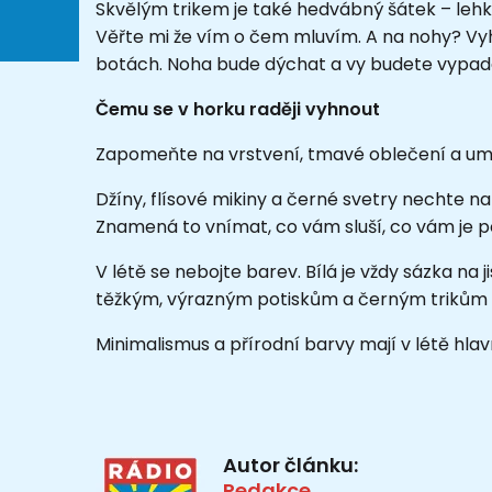
Skvělým trikem je také hedvábný šátek – lehk
Věřte mi že vím o čem mluvím. A na nohy? Vy
botách. Noha bude dýchat a vy budete vypada
Čemu se v horku raději vyhnout
Zapomeňte na vrstvení, tmavé oblečení a umělé
Džíny, flísové mikiny a černé svetry nechte na
Znamená to vnímat, co vám sluší, co vám je p
V létě se nebojte barev. Bílá je vždy sázka na
těžkým, výrazným potiskům a černým trikům s 
Minimalismus a přírodní barvy mají v létě hlavn
Autor článku:
Redakce