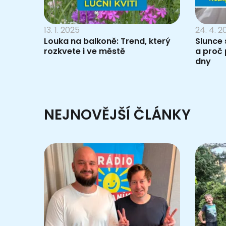
13. 1. 2025
24. 4. 2
Louka na balkoně: Trend, který
Slunce 
rozkvete i ve městě
a proč 
dny
NEJNOVĚJŠÍ ČLÁNKY