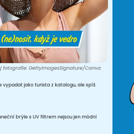
j fotografie: GettyImagesSignature/Canva
vypadat jako turista z katalogu, ale spíš
uneční brýle s UV filtrem nejsou jen módní