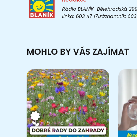
Rádio BLANÍK Bělehradská 299/1
linka: 603 117 171záznamník: 6
MOHLO BY VÁS ZAJÍMAT