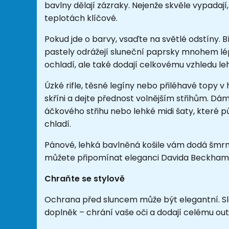
bavlny dělají zázraky. Nejenže skvěle vypadají,
teplotách klíčové.
Pokud jde o barvy, vsaďte na světlé odstíny. 
pastely odrážejí sluneční paprsky mnohem lépe
ochladí, ale také dodají celkovému vzhledu le
Úzké rifle, těsné legíny nebo přiléhavé topy v
skříni a dejte přednost volnějším střihům. Dá
áčkového střihu nebo lehké midi šaty, které 
chladí.
Pánové, lehká bavlněná košile vám dodá šmrnc a
můžete připomínat eleganci Davida Beckhama 
Chraňte se stylově
Ochrana před sluncem může být elegantní. Slam
doplněk – chrání vaše oči a dodají celému out