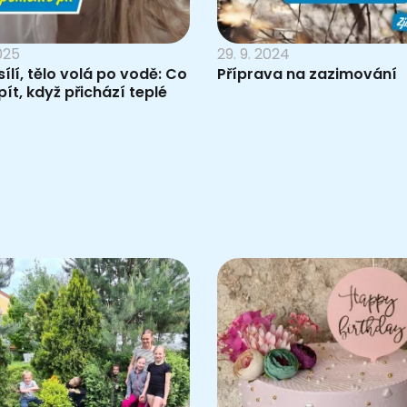
025
29. 9. 2024
sílí, tělo volá po vodě: Co
Příprava na zazimování
pít, když přichází teplé