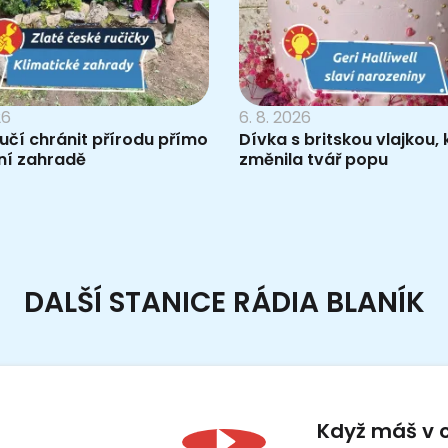
26
6. 8. 2026
 učí chránit přírodu přímo
Dívka s britskou vlajkou, 
ní zahradě
změnila tvář popu
DALŠÍ STANICE RÁDIA BLANÍK
Když máš v 