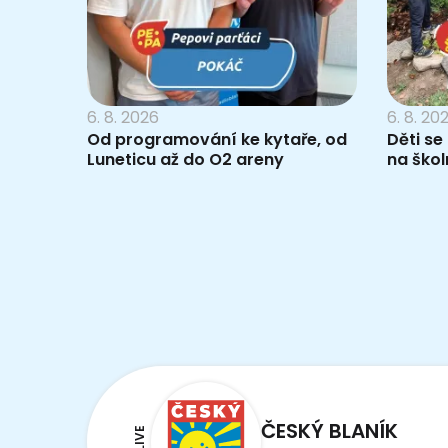
6. 8. 2026
6. 8. 20
Od programování ke kytaře, od
Děti se
Luneticu až do O2 areny
na škol
ČESKÝ BLANÍK
LIVE