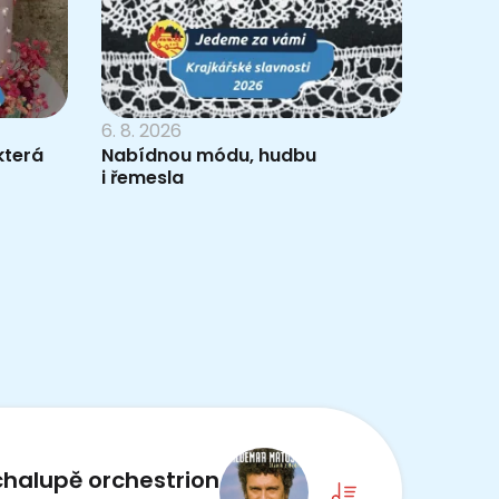
6. 8. 2026
která
Nabídnou módu, hudbu
i řemesla
chalupě orchestrion