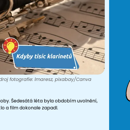
droj fotografie: lmaresz, pixabay/Canva
xt doby. Šedesátá léta byla obdobím uvolnění,
o a film dokonale zapadl.