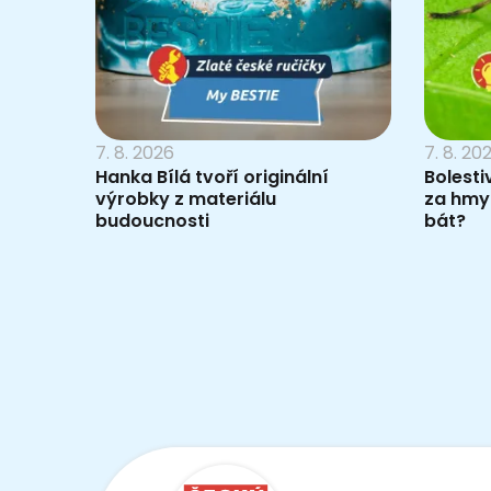
7. 8. 2026
7. 8. 20
Hanka Bílá tvoří originální
Bolesti
výrobky z materiálu
za hmy
budoucnosti
bát?