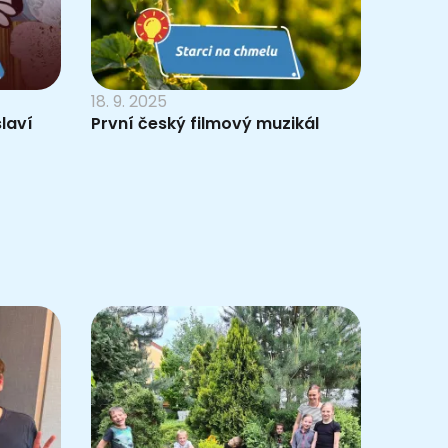
18. 9. 2025
laví
První český filmový muzikál