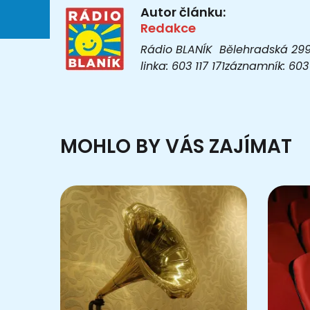
Autor článku:
Redakce
Rádio BLANÍK Bělehradská 299/1
linka: 603 117 171záznamník: 6
MOHLO BY VÁS ZAJÍMAT