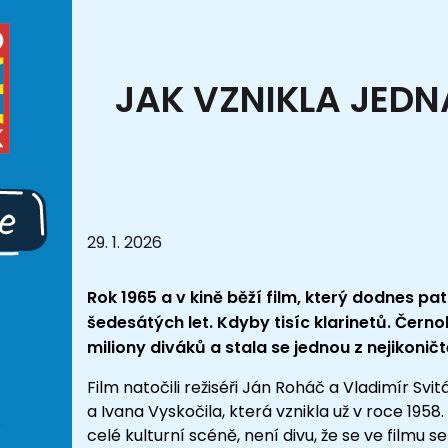
JAK VZNIKLA JEDN
29. 1. 2026
Rok 1965 a v kině běží film, který dodnes pat
šedesátých let. Kdyby tisíc klarinetů. Čern
miliony diváků a stala se jednou z nejikonič
Film natočili režiséři Ján Roháč a Vladimír Svi
a Ivana Vyskočila, která vznikla už v roce 195
celé kulturní scéně, není divu, že se ve filmu 