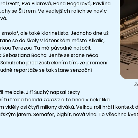
el Gott, Eva Pilarová, Hana Hegerová, Pavlína
uchý se Šlitrem. Ve vedlejších rolích se navíc
vá.
 smolař, ale také klarinetista. Jednoho dne už
tane se do školy v lázeňském městě Alkalis,
sérkou Terezou. Ta má původně natočit
 Sebastiana Bacha. Jenže se stane něco
Schulzeho před zastřelením tím, že promění
nudné reportáže se tak stane senzační
Z
il melodie, Jiří Suchý napsal texty
ní tu třeba balada
Tereza
a to hned v několika
m viděly asi čtyři miliony diváků. Velkou roli hrál i konte
ským jarem. Semafor, bigbít, nová vlna. To všechno kvetl