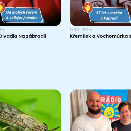
025
6. 10. 2025
Divadla Na zábradlí
Křemílek a Vochomůrka s