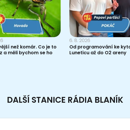
26
6. 8. 2026
vější než komár. Co je to
Od programování ke kyta
z a měli bychom se ho
Luneticu až do O2 areny
DALŠÍ STANICE RÁDIA BLANÍK