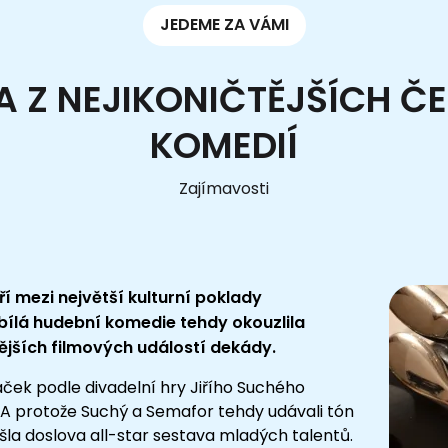
JEDEME ZA VÁMI
A Z NEJIKONIČTĚJŠÍCH 
KOMEDIÍ
Zajímavosti
ří mezi největší kulturní poklady
obílá hudební komedie tehdy okouzlila
tějších filmových událostí dekády.
táček podle divadelní hry Jiřího Suchého
8. A protože Suchý a Semafor tehdy udávali tón
sešla doslova all-star sestava mladých talentů.