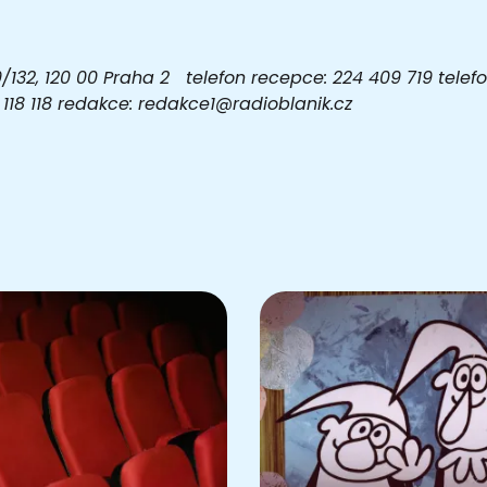
32, 120 00 Praha 2 telefon recepce: 224 409 719 telefon
03 118 118 redakce: redakce1@radioblanik.cz