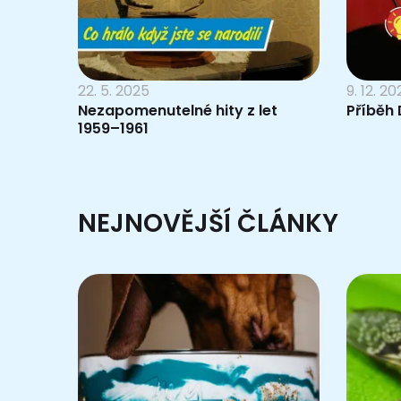
22. 5. 2025
9. 12. 2
Nezapomenutelné hity z let
Příběh 
1959–1961
NEJNOVĚJŠÍ ČLÁNKY