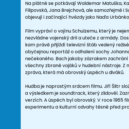
Na plátně se potkávají Waldemar Matuška, Kar
Filipovská, Jana Brejchová, ale samozřejmě i S
objevují i začínající hvězdy jako Naďa Urbánko
Film vypráví o vojínu Schulzemu, který je nejen
nezvládne vojenský dril a uteče z armády. Dos
kam právě přijíždí televizní štáb vedený reži
obyčejnou reportáž o odhalení sochy Johanna
nečekaného. Bach jakoby zázrakem zachrání 
všechny zbraně vojáků v hudební nástroje. Z 
zpráva, která má obrovský úspěch u diváků.
Hudba je naprostým srdcem filmu. Jiří Šlitr slož
a výsledkem je soundtrack, který zlidověl. Zaz
verzích. A úspěch byl obrovský. V roce 1965 fil
experimentu a kulturní odvahy těsně před praž