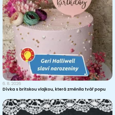
6. 8. 2026
Dívka s britskou vlajkou, která změnila tvář popu