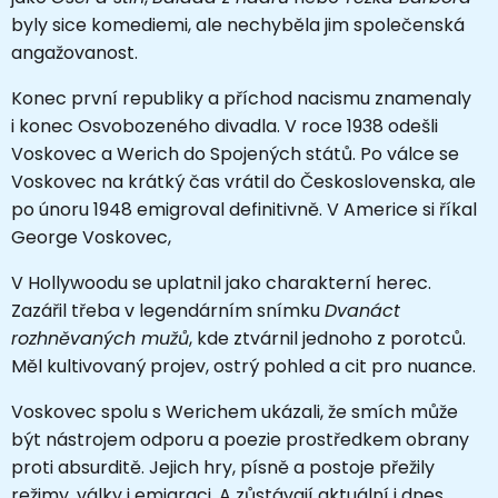
byly sice komediemi, ale nechyběla jim společenská
angažovanost.
Konec první republiky a příchod nacismu znamenaly
i konec Osvobozeného divadla. V roce 1938 odešli
Voskovec a Werich do Spojených států. Po válce se
Voskovec na krátký čas vrátil do Československa, ale
po únoru 1948 emigroval definitivně. V Americe si říkal
George Voskovec,
V Hollywoodu se uplatnil jako charakterní herec.
Zazářil třeba v legendárním snímku
Dvanáct
rozhněvaných mužů
, kde ztvárnil jednoho z porotců.
Měl kultivovaný projev, ostrý pohled a cit pro nuance.
Voskovec spolu s Werichem ukázali, že smích může
být nástrojem odporu a poezie prostředkem obrany
proti absurditě. Jejich hry, písně a postoje přežily
režimy, války i emigraci. A zůstávají aktuální i dnes.