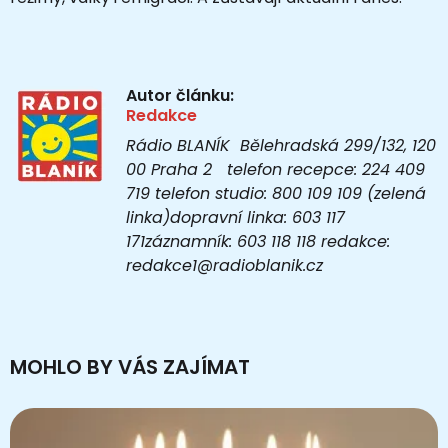
Autor článku:
Redakce
Rádio BLANÍK Bělehradská 299/132, 120
00 Praha 2 telefon recepce: 224 409
719 telefon studio: 800 109 109 (zelená
linka)dopravní linka: 603 117
171záznamník: 603 118 118 redakce:
redakce1@radioblanik.cz
MOHLO BY VÁS ZAJÍMAT