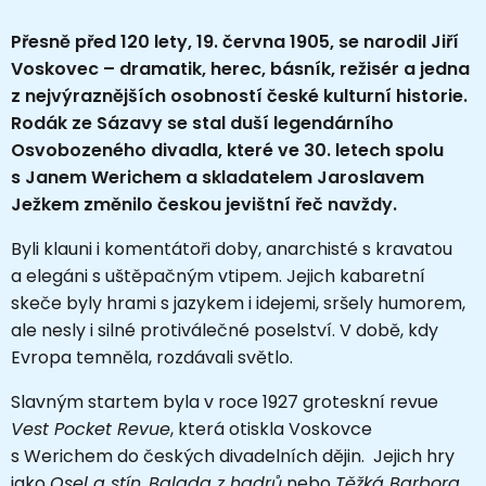
Přesně před 120 lety, 19. června 1905, se narodil Jiří
Voskovec – dramatik, herec, básník, režisér a jedna
z nejvýraznějších osobností české kulturní historie.
Rodák ze Sázavy se stal duší legendárního
Osvobozeného divadla, které ve 30. letech spolu
s Janem Werichem a skladatelem Jaroslavem
Ježkem změnilo českou jevištní řeč navždy.
Byli klauni i komentátoři doby, anarchisté s kravatou
a elegáni s uštěpačným vtipem. Jejich kabaretní
skeče byly hrami s jazykem i idejemi, sršely humorem,
ale nesly i silné protiválečné poselství. V době, kdy
Evropa temněla, rozdávali světlo.
Slavným startem byla v roce 1927 groteskní revue
Vest Pocket Revue
, která otiskla Voskovce
s Werichem do českých divadelních dějin. Jejich hry
jako
Osel a stín
,
Balada z hadrů
nebo
Těžká Barbora