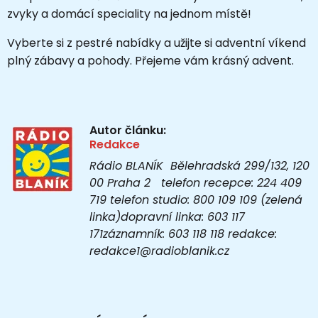
zvyky a domácí speciality na jednom místě!
Vyberte si z pestré nabídky a užijte si adventní víkend
plný zábavy a pohody. Přejeme vám krásný advent.
Autor článku:
Redakce
Rádio BLANÍK Bělehradská 299/132, 120
00 Praha 2 telefon recepce: 224 409
719 telefon studio: 800 109 109 (zelená
linka)dopravní linka: 603 117
171záznamník: 603 118 118 redakce:
redakce1@radioblanik.cz