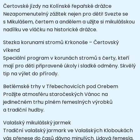
Čertovské jízdy na Kolínské řepařské drážce
Nezapomenutelný zážitek nejen pro děti! Svezte se
s Mikulášem, čertem a andělem a užijte si mikulášskou
nadílku ve vláčku na historické drážce.
Stezka korunami stromů Krkonoše – Čertovský
víkend
Speciální program v korunách stromů s čerty, kteří
mají pro děti připravené úkoly i sladké odměny. Skvělý
tip na výlet do přírody.
Betlémské trhy v Třebechovicích pod Orebem
Prožijte atmosféru staročeských Vánoc na
jedinečném trhu plném řemeslných výrobků
a tradiční hudby.
Valašský mikulášský jarmek
Tradiční valašský jarmark ve Valašských Kloboukách
vás přenese do časů dávno minulých. Lidová řemesla,