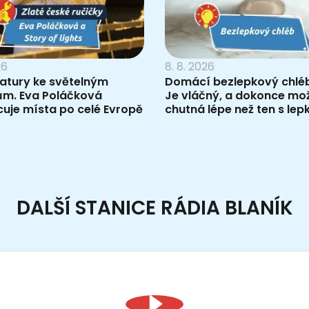
26
8. 8. 2026
ratury ke světelným
Domácí bezlepkový chléb
ům. Eva Poláčková
Je vláčný, a dokonce mo
uje místa po celé Evropě
chutná lépe než ten s le
DALŠÍ STANICE RÁDIA BLANÍK