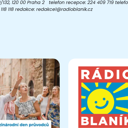
32, 120 00 Praha 2 telefon recepce: 224 409 719 telefon
03 118 118 redakce: redakce1@radioblanik.cz