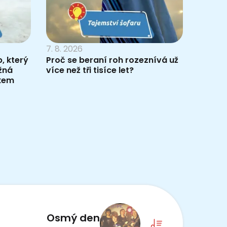
7. 8. 2026
, který
Proč se beraní roh rozeznívá už
žná
více než tři tisíce let?
pkem
Osmý den