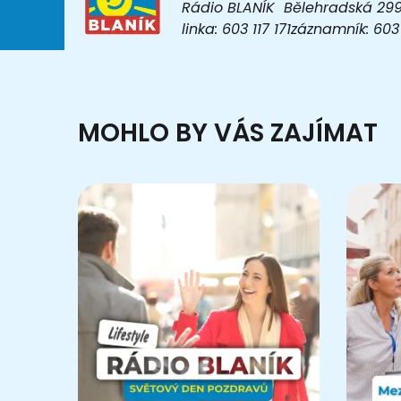
Rádio BLANÍK Bělehradská 299/1
linka: 603 117 171záznamník: 6
MOHLO BY VÁS ZAJÍMAT