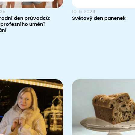
025
10. 6. 2024
rodní den průvodců:
Světový den panenek
 profesního umění
ání