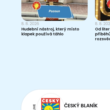
8. 8. 2026
8. 8. 20
Hudební nástroj, který místo
Od lite
klapek používá táhlo
příběh
rozsvěc
ČESKÝ BLANÍK
LIVE