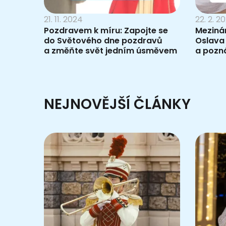
21. 11. 2024
22. 2. 2
Pozdravem k míru: Zapojte se
Meziná
do Světového dne pozdravů
Oslava
a změňte svět jedním úsměvem
a pozn
NEJNOVĚJŠÍ ČLÁNKY