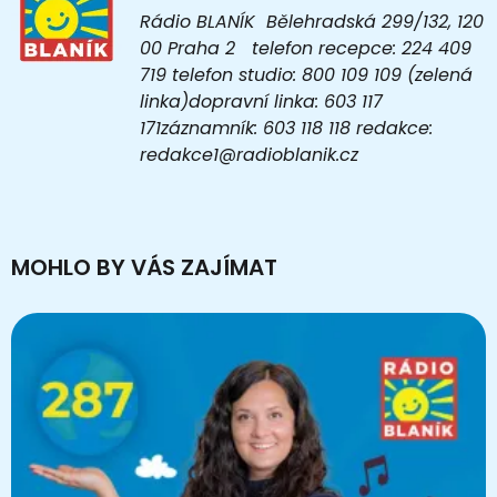
Rádio BLANÍK Bělehradská 299/132, 120
00 Praha 2 telefon recepce: 224 409
719 telefon studio: 800 109 109 (zelená
linka)dopravní linka: 603 117
171záznamník: 603 118 118 redakce:
redakce1@radioblanik.cz
MOHLO BY VÁS ZAJÍMAT