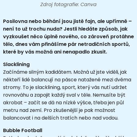
Zdroj fotografie: Canva
Posilovna nebo běhání jsou jistě fajn, ale upřímně –
není to už trochu nuda? Jestli hledáte způsob, jak
vyzkoušet něco úplně nového, co zároveň protáhne
tělo, dnes vám přinášíme pár netradičních sportů,
které by vás možná ani nenapadlo zkusit.
Slacklining
Začínáme silným kadidátem. Možná už jste viděli, jak
někteří lidé balancují na pásce natažené mezi dvěma
stromy. To je slacklining, sport, který vás nutí udržet
rovnováhu a zapojit každý sval v těle. Nemusíte být
akrobat – začít se dá na nízké výšce, třeba jen půl
metru nad zemí. Pro zkušenější je pak možnost
balancovat i na delších tratích nebo nad vodou.
Bubble Football