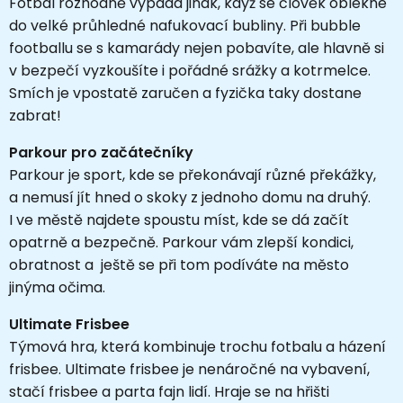
Fotbal rozhodně vypadá jinak, když se člověk oblékne
do velké průhledné nafukovací bubliny. Při bubble
footballu se s kamarády nejen pobavíte, ale hlavně si
v bezpečí vyzkoušíte i pořádné srážky a kotrmelce.
Smích je vpostatě zaručen a fyzička taky dostane
zabrat!
Parkour pro začátečníky
Parkour je sport, kde se překonávají různé překážky,
a nemusí jít hned o skoky z jednoho domu na druhý.
I ve městě najdete spoustu míst, kde se dá začít
opatrně a bezpečně. Parkour vám zlepší kondici,
obratnost a ještě se při tom podíváte na město
jinýma očima.
Ultimate Frisbee
Týmová hra, která kombinuje trochu fotbalu a házení
frisbee. Ultimate frisbee je nenáročné na vybavení,
stačí frisbee a parta fajn lidí. Hraje se na hřišti