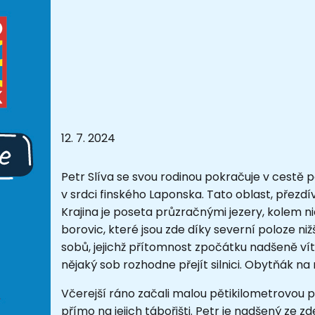
12. 7. 2024
Petr Slíva se svou rodinou pokračuje v cestě 
v srdci finského Laponska. Tato oblast, přezdív
Krajina je poseta průzračnými jezery, kolem nic
borovic, které jsou zde díky severní poloze n
sobů, jejichž přítomnost zpočátku nadšeně vítal
nějaký sob rozhodne přejít silnici. Obytňák na 
Včerejší ráno začali malou pětikilometrovou p
přímo na jejich tábořišti. Petr je nadšený ze 