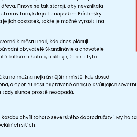
dřeva. Finové se tak starají, aby nevznikala
i stromy tam, kde je to napadne. Přístřešky
e jich dostatek, takže je možné vyrazit i na
verně k městu Inari, kde dnes plánují
původní obyvatelé Skandinávie a chovatelé
é kultuře a historii, a slibuje, že se o tyto
ňáku na možná nejkrásnějším místě, kde dosud
dona, a opět tu našli připravené ohniště. Kvůli jejich sev
že tady slunce prostě nezapadá.
si každou chvíli tohoto severského dobrodružství. My ho t
ciálních sítích.