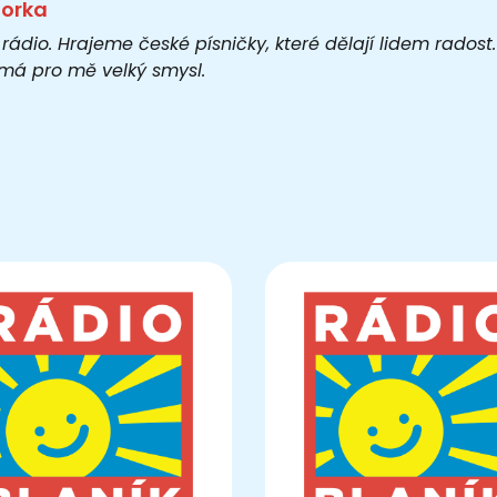
torka
 rádio. Hrajeme české písničky, které dělají lidem rados
o má pro mě velký smysl.