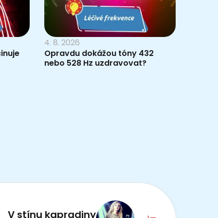
4. 8. 2026
inuje
Opravdu dokážou tóny 432
nebo 528 Hz uzdravovat?
V stínu kapradiny