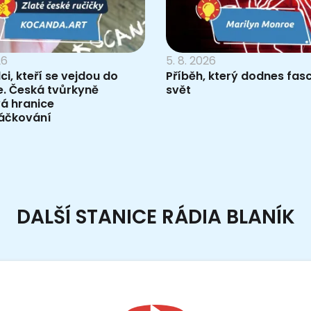
26
5. 8. 2026
i, kteří se vejdou do
Příběh, který dodnes fasc
e. Česká tvůrkyně
svět
á hranice
áčkování
DALŠÍ STANICE RÁDIA BLANÍK