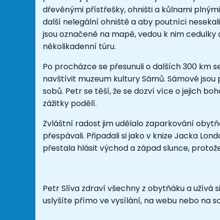
dřevěnými přístřešky, ohništi a kůlnami plnými 
další nelegální ohniště a aby poutníci nesekal
jsou označené na mapě, vedou k nim cedulky a j
několikadenní túru.
Po procházce se přesunuli o dalších 300 km se
navštívit muzeum kultury Sámů. Sámové jsou 
sobů. Petr se těší, že se dozví více o jejich bohat
zážitky podělí.
Zvláštní radost jim udělalo zaparkování obyt
přespávali. Připadali si jako v knize Jacka Lon
přestala hlásit východ a západ slunce, proto
Petr Slíva zdraví všechny z obytňáku a užívá 
uslyšíte přímo ve vysílání, na webu nebo na so