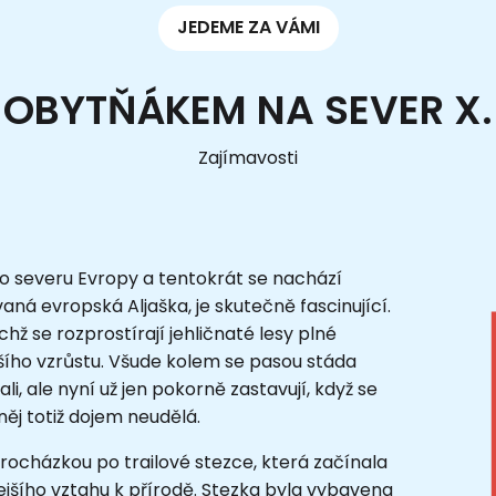
JEDEME ZA VÁMI
OBYTŇÁKEM NA SEVER X.
Zajímavosti
po severu Evropy a tentokrát se nachází
aná evropská Aljaška, je skutečně fascinující.
hž se rozprostírají jehličnaté lesy plné
ižšího vzrůstu. Všude kolem se pasou stáda
i, ale nyní už jen pokorně zastavují, když se
něj totiž dojem neudělá.
rocházkou po trailové stezce, která začínala
zdejšího vztahu k přírodě. Stezka byla vybavena