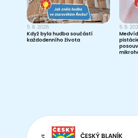
5. 8. 2026
5. 8. 20
Když byla hudba součástí
Medvídc
každodenního života
pistáci
posouv
mikroh
ČESKÝ BLANÍK
LIVE