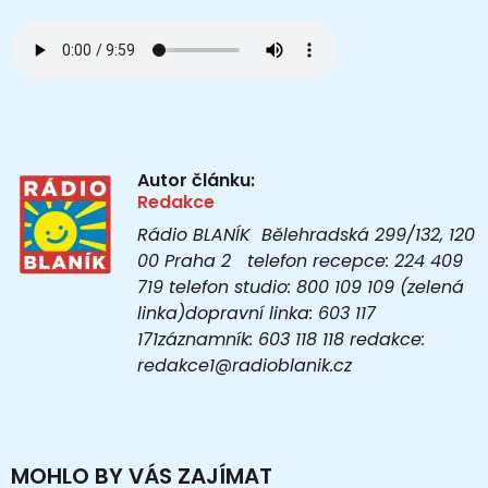
Autor článku:
Redakce
Rádio BLANÍK Bělehradská 299/132, 120
00 Praha 2 telefon recepce: 224 409
719 telefon studio: 800 109 109 (zelená
linka)dopravní linka: 603 117
171záznamník: 603 118 118 redakce:
redakce1@radioblanik.cz
MOHLO BY VÁS ZAJÍMAT