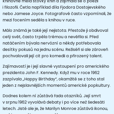
knihovně měla stovky knih a zajímala se o poezii
i filozofii. Četla například díla Fjodora Dostojevského
nebo Jamese Joyce. Fotografové často vzpomínali, že
mezi focením seděla s knihou v ruce.
Málo známá je také její nejistota. Přestože ji obdivoval
celý svět, často trpěla trémou a nevěřila si. Před
natáčením bývala nervózní a někdy potřebovala
desítky pokusů na jednu scénu. Režiséři si ale zároveň
pochvalovali její cit pro komedii a přirozený talent.
Zajímavostí je i její slavné vystoupení pro amerického
prezidenta
John F. Kennedy
. Když mu v roce 1962
zazpívala „Happy Birthday“, okamžitě se z toho stal
jeden z nejslavnějších momentů americké popkultury.
Dodnes kolem ní zůstává řada otazníků. Její smrt
v srpnu 1962 vyvolává debaty i po více než šedesáti
letech. Jisté ale je, že
Marilyn Monroe
zůstává ikonou,