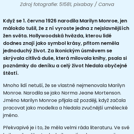
Zdroj fotografie: 51581, pixabay / Canva
Když se 1. června 1926 narodila
Marilyn Monroe
, jen
málokdo tušil, že z ní vyroste jedna z nejslavnějších
žen světa. Hollywoodská hvězda, kterou lidé
dodnes znají jako symbol krásy, přitom neměla
jednoduchý život. Za ikonickým úsměvem se
skrývala citlivá duše, která milovala knihy, psala si
poznámky do deníku a celý život hledala obyčejné
štěstí.
Mnoho lidí netuší, že se vlastně nejmenovala Marilyn
Monroe. Narodila se jako Norma Jeane Mortenson.
Jméno Marilyn Monroe přijala až později, když začala
pracovat jako modelka a hledala zvučnější umělecké
jméno.
Překvapivé je i to, že měla velmi ráda literaturu. Ve své