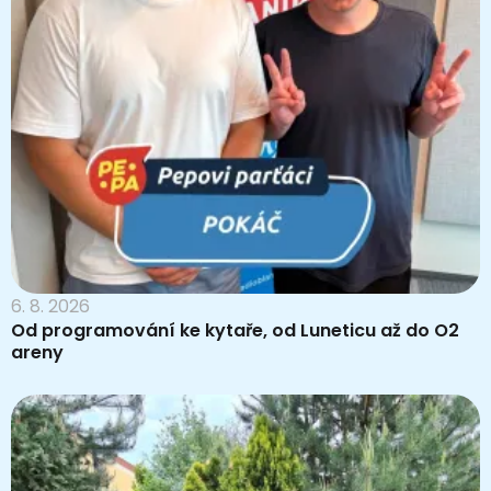
6. 8. 2026
Od programování ke kytaře, od Luneticu až do O2
areny