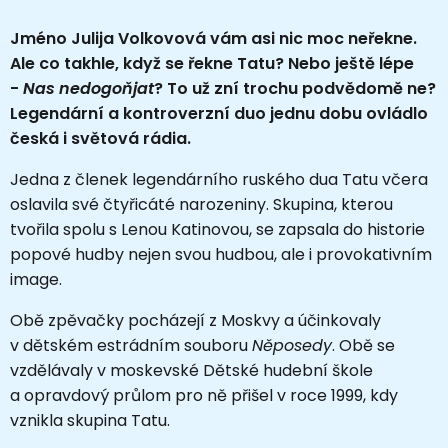
Jméno Julija Volkovová vám asi nic moc neřekne.
Ale co takhle, když se řekne Tatu? Nebo ještě lépe
-
Nas nedogoňjat
? To už zní trochu podvědomě ne?
Legendární a kontroverzní duo jednu dobu ovládlo
česká i světová rádia.
Jedna z členek legendárního ruského dua Tatu včera
oslavila své čtyřicáté narozeniny. Skupina, kterou
tvořila spolu s Lenou Katinovou, se zapsala do historie
popové hudby nejen svou hudbou, ale i provokativním
image.
Obě zpěvačky pocházejí z Moskvy a účinkovaly
v dětském estrádním souboru
Něposedy
. Obě se
vzdělávaly v moskevské Dětské hudební škole
a opravdový průlom pro ně přišel v roce 1999, kdy
vznikla skupina Tatu.