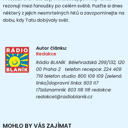
rezonují mezi fanoušky po celém světě. Pusťte si dnes
některý z jejich nesmrtelných hitů a zavzpomínejte na
dobu, kdy Tatu dobývaly svět.
Autor článku:
Redakce
Rádio BLANÍK Bělehradská 299/132, 120
00 Praha 2 telefon recepce: 224 409
719 telefon studio: 800 109 109 (zelená
linka)dopravní linka: 603 117
171záznamník: 603 118 118 redakce:
redakce1@radioblanik.cz
MOHLO BY VÁS ZAJÍMAT