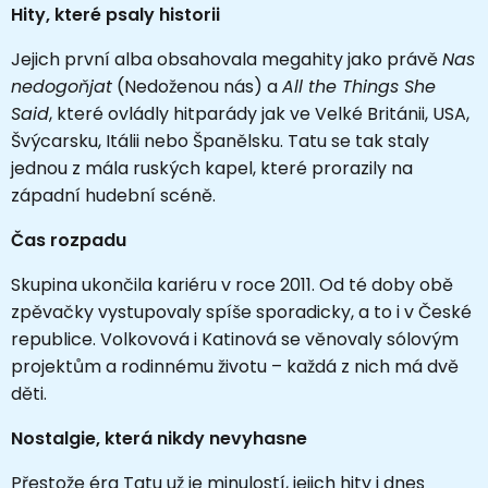
Hity, které psaly historii
Jejich první alba obsahovala megahity jako právě
Nas
nedogoňjat
(Nedoženou nás) a
All the Things She
Said
, které ovládly hitparády jak ve Velké Británii, USA,
Švýcarsku, Itálii nebo Španělsku. Tatu se tak staly
jednou z mála ruských kapel, které prorazily na
západní hudební scéně.
Čas rozpadu
Skupina ukončila kariéru v roce 2011. Od té doby obě
zpěvačky vystupovaly spíše sporadicky, a to i v České
republice. Volkovová i Katinová se věnovaly sólovým
projektům a rodinnému životu – každá z nich má dvě
děti.
Nostalgie, která nikdy nevyhasne
Přestože éra Tatu už je minulostí, jejich hity i dnes