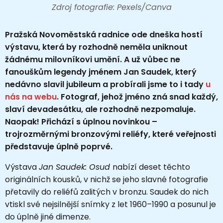
Zdroj fotografie: Pexels/Canva
Pražská Novoměstská radnice ode dneška hostí
výstavu, která by rozhodně neměla uniknout
žádnému milovníkovi umění. A už vůbec ne
fanouškům legendy jménem Jan Saudek, který
nedávno slavil jubileum a probírali jsme to i tady
u
nás na webu
. Fotograf, jehož jméno zná snad každý,
slaví devadesátku, ale rozhodně nezpomaluje.
Naopak! Přichází s úplnou novinkou –
trojrozměrnými bronzovými reliéfy, které veřejnosti
představuje úplně poprvé.
Výstava
Jan Saudek: Osud
nabízí deset těchto
originálních kousků, v nichž se jeho slavné fotografie
přetavily do reliéfů zalitých v bronzu. Saudek do nich
vtiskl své nejsilnější snímky z let 1960–1990 a posunul je
do úplně jiné dimenze.