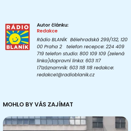
Autor článku:
Redakce
Rádio BLANÍK Bělehradská 299/132, 120
00 Praha 2 telefon recepce: 224 409
719 telefon studio: 800 109 109 (zelená
linka)dopravní linka: 603 117
171záznamník: 603 118 118 redakce:
redakce1@radioblanik.cz
MOHLO BY VÁS ZAJÍMAT