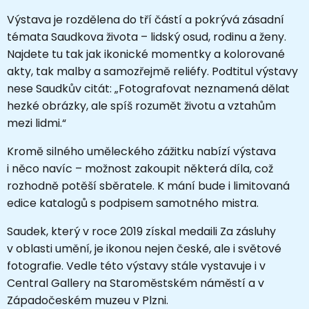
Výstava je rozdělena do tří částí a pokrývá zásadní
témata Saudkova života – lidský osud, rodinu a ženy.
Najdete tu tak jak ikonické momentky a kolorované
akty, tak malby a samozřejmě reliéfy. Podtitul výstavy
nese Saudkův citát: „Fotografovat neznamená dělat
hezké obrázky, ale spíš rozumět životu a vztahům
mezi lidmi.“
Kromě silného uměleckého zážitku nabízí výstava
i něco navíc – možnost zakoupit některá díla, což
rozhodně potěší sběratele. K mání bude i limitovaná
edice katalogů s podpisem samotného mistra.
Saudek, který v roce 2019 získal medaili Za zásluhy
v oblasti umění, je ikonou nejen české, ale i světové
fotografie. Vedle této výstavy stále vystavuje i v
Central Gallery na Staroměstském náměstí a v
Západočeském muzeu v Plzni.