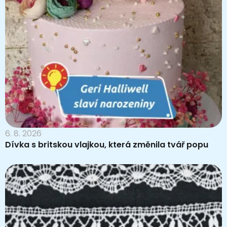
6. 8. 2026
Dívka s britskou vlajkou, která změnila tvář popu