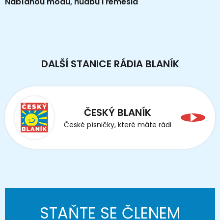
Nabídnou módu, hudbu i řemesla
DALŠÍ STANICE RÁDIA BLANÍK
ČESKÝ BLANÍK
České písničky, které máte rádi
STAŇTE SE ČLENEM