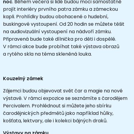
noc
. Během večera si lidé budou moci samostatně
projít interiéry prvního patra zámku a zámeckou
kapli. Prohlídky budou obohacené o hudební,
buskingové vystoupení. Od 20 hodin se můžete těšit
na audiovizuální vystoupení na nádvoří zámku.
Připravená bude také dílnička pro děti i dospělé.
V rámci akce bude probíhat také výstava obrazů
a rytého skla na téma skleněná louka.
Kouzelný zámek
Zájemci budou objevovat svět čar a magie na nové
výstavě. V rámci expozice se seznámíte s čarodějem
Percivalem. Prohlédnout si můžete jeho sbírku
čarodějnických předmětů jako například hůlky,
košťata, lektvary, ale i kolekci bájných draků.
Výstavy na zámku