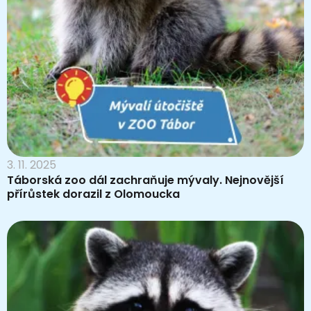
3. 11. 2025
Táborská zoo dál zachraňuje mývaly. Nejnovější
přírůstek dorazil z Olomoucka