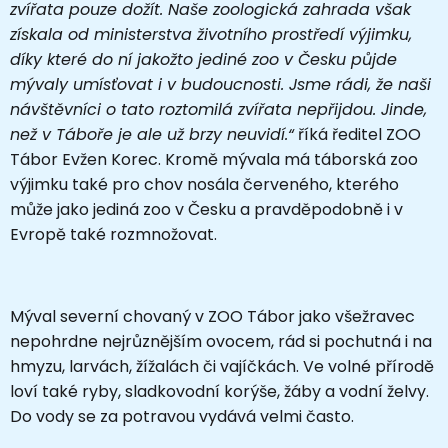
zvířata pouze dožít. Naše zoologická zahrada však
získala od ministerstva životního prostředí výjimku,
díky které do ní jakožto jediné zoo v Česku půjde
mývaly umísťovat i v budoucnosti. Jsme rádi, že naši
návštěvníci o tato roztomilá zvířata nepřijdou. Jinde,
než v Táboře je ale už brzy neuvidí.“
říká ředitel ZOO
Tábor Evžen Korec. Kromě mývala má táborská zoo
výjimku také pro chov nosála červeného, kterého
může jako jediná zoo v Česku a pravděpodobně i v
Evropě také rozmnožovat.
Mýval severní chovaný v ZOO Tábor jako všežravec
nepohrdne nejrůznějším ovocem, rád si pochutná i na
hmyzu, larvách, žížalách či vajíčkách. Ve volné přírodě
loví také ryby, sladkovodní korýše, žáby a vodní želvy.
Do vody se za potravou vydává velmi často.