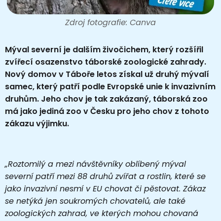
Zdroj fotografie: Canva
Mýval severní je dalším živočichem, který rozšířil
zvířecí osazenstvo táborské zoologické zahrady.
Nový domov v Táboře letos získal už druhý mývalí
samec, který patří podle Evropské unie k invazivním
druhům. Jeho chov je tak zakázaný, táborská zoo
má jako jediná zoo v Česku pro jeho chov z tohoto
zákazu výjimku.
„Roztomilý a mezi návštěvníky oblíbený mýval
severní patří mezi 88 druhů zvířat a rostlin, které se
jako invazivní nesmí v EU chovat či pěstovat. Zákaz
se netýká jen soukromých chovatelů, ale také
zoologických zahrad, ve kterých mohou chovaná