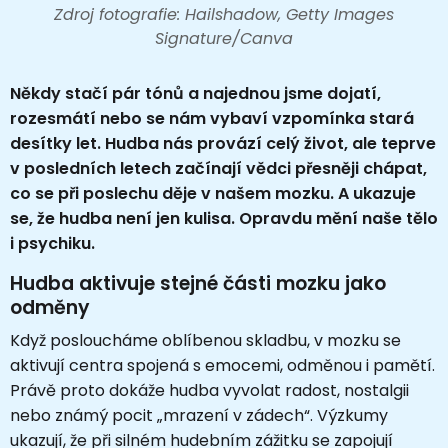
Zdroj fotografie: Hailshadow, Getty Images
Signature/Canva
Někdy stačí pár tónů a najednou jsme dojatí,
rozesmátí nebo se nám vybaví vzpomínka stará
desítky let. Hudba nás provází celý život, ale teprve
v posledních letech začínají vědci přesněji chápat,
co se při poslechu děje v našem mozku. A ukazuje
se, že hudba není jen kulisa. Opravdu mění naše tělo
i psychiku.
Hudba aktivuje stejné části mozku jako
odměny
Když posloucháme oblíbenou skladbu, v mozku se
aktivují centra spojená s emocemi, odměnou i pamětí.
Právě proto dokáže hudba vyvolat radost, nostalgii
nebo známý pocit „mrazení v zádech“. Výzkumy
ukazují, že při silném hudebním zážitku se zapojují