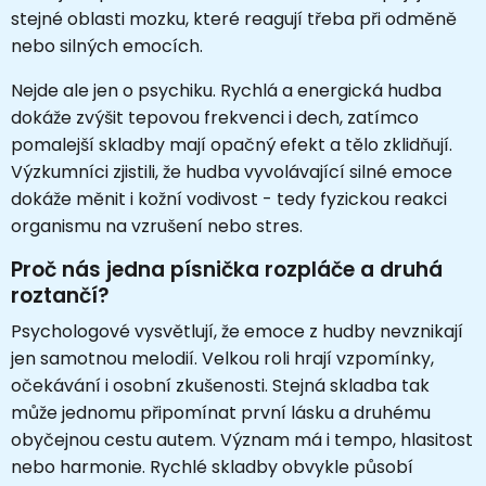
stejné oblasti mozku, které reagují třeba při odměně
nebo silných emocích.
Nejde ale jen o psychiku. Rychlá a energická hudba
dokáže zvýšit tepovou frekvenci i dech, zatímco
pomalejší skladby mají opačný efekt a tělo zklidňují.
Výzkumníci zjistili, že hudba vyvolávající silné emoce
dokáže měnit i kožní vodivost - tedy fyzickou reakci
organismu na vzrušení nebo stres.
Proč nás jedna písnička rozpláče a druhá
roztančí?
Psychologové vysvětlují, že emoce z hudby nevznikají
jen samotnou melodií. Velkou roli hrají vzpomínky,
očekávání i osobní zkušenosti. Stejná skladba tak
může jednomu připomínat první lásku a druhému
obyčejnou cestu autem. Význam má i tempo, hlasitost
nebo harmonie. Rychlé skladby obvykle působí