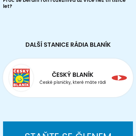
Proč se beraní roh rozeznívá už více než tři tisíce
let?
DALŠÍ STANICE RÁDIA BLANÍK
ČESKÝ BLANÍK
České písničky, které máte rádi