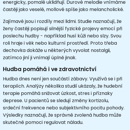
energicky, pomalé uklidňují. Durové melodie vnímáme
častěji jako veselé, mollové spíše jako melancholické.
Zajímavé jsou i rozdíly mezi lidmi. Studie naznačují, že
ženy častěji popisují silnější fyzické projevy emocí při
poslechu hudby - například husí kůži nebo slzy. Svou
roli hraje i věk nebo kulturní prostředí. Proto třeba
dechovka dokáže u některých vyvolat nostalgii,
zatímco jiní ji vnímají úplně jinak.
Hudba pomáhá i ve zdravotnictví
Hudba dnes není jen součástí zábavy. Využívá se i při
terapiích. Analýzy několika studií ukázaly, že hudební
terapie pomáhá snižovat úzkost, stres i příznaky
deprese. U pacientů se sledují změny kortizolu,
srdeční frekvence nebo subjektivního pocitu pohody.
Výsledky naznačují, že správně zvolená hudba může
skutečně pomoci regulovat náladu.