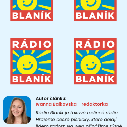
Autor článku:
Ivanna Balkovska - redaktorka
Rádio Blaník je takové rodinné rádio.
Hrajeme české písničky, které dělají
lidem radost. Na web přinášíme různé